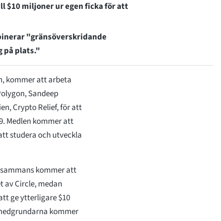
 $10 miljoner ur egen ficka för att
mbinerar "gränsöverskridande
 på plats."
n, kommer att arbeta
Polygon, Sandeep
n, Crypto Relief, för att
-19. Medlen kommer att
att studera och utveckla
 tillsammans kommer att
et av Circle, medan
t ge ytterligare $10
vå medgrundarna kommer