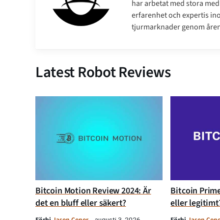
har arbetat med stora medi
erfarenhet och expertis ino
tjurmarknader genom åren
Latest Robot Reviews
Bitcoin Motion Review 2024: Är
Bitcoin Prime
det en bluff eller säkert?
eller legitimt
Förbi
Jason Conor
Förbi
Jason Con
augusti 3, 2026