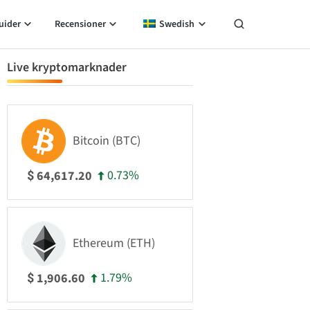
uider
Recensioner
Swedish
Live kryptomarknader
Bitcoin (BTC)
0.73%
64,617.20
$
Ethereum (ETH)
1.79%
1,906.60
$