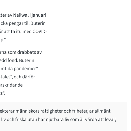
ter av Nailwal i januari
icka pengar till Buterin
ör att ta itu med COVID-
lp."
nerna som drabbats av
edd fond. Buterin
ramtida pandemier"
talet", och därför
erskridande
s".
ekterar människors rättigheter och friheter, är allmänt
id liv och friska utan har njutbara liv som är värda att leva",