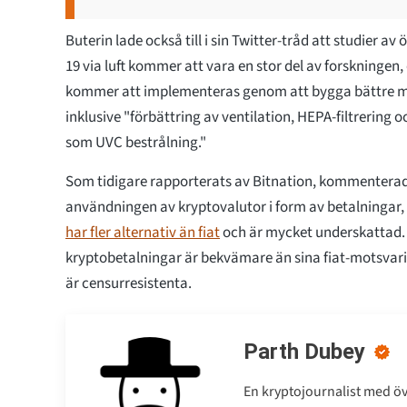
Buterin lade också till i sin Twitter-tråd att studier a
19 via luft kommer att vara en stor del av forskninge
kommer att implementeras genom att bygga bättre me
inklusive "förbättring av ventilation, HEPA-filtrering 
som UVC bestrålning."
Som tidigare rapporterats av Bitnation, kommenterad
användningen av kryptovalutor i form av betalningar,
har fler alternativ än fiat
och är mycket underskattad. 
kryptobetalningar är bekvämare än sina fiat-motsvari
är censurresistenta.
Parth Dubey
En kryptojournalist med öve