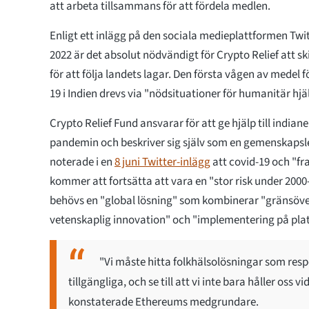
att arbeta tillsammans för att fördela medlen.
Enligt ett inlägg på den sociala medieplattformen Twit
2022 är det absolut nödvändigt för Crypto Relief att sk
för att följa landets lagar. Den första vågen av medel f
19 i Indien drevs via "nödsituationer för humanitär hjä
Crypto Relief Fund ansvarar för att ge hjälp till india
pandemin och beskriver sig själv som en gemenskapsl
noterade i en
8 juni Twitter-inlägg
att covid-19 och "f
kommer att fortsätta att vara en "stor risk under 2000-
behövs en "global lösning" som kombinerar "gränsöv
vetenskaplig innovation" och "implementering på plat
"Vi måste hitta folkhälsolösningar som resp
tillgängliga, och se till att vi inte bara håller oss v
konstaterade Ethereums medgrundare.