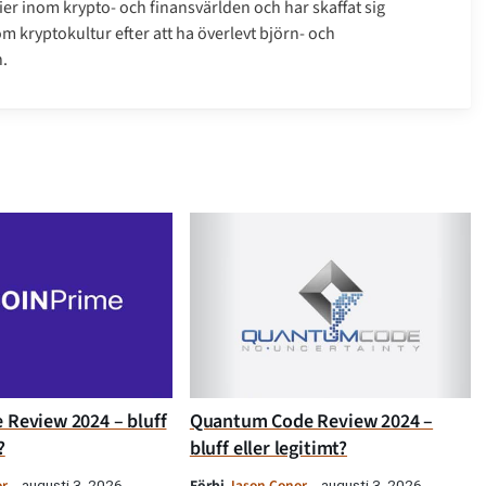
er inom krypto- och finansvärlden och har skaffat sig
m kryptokultur efter att ha överlevt björn- och
.
 Review 2024 – bluff
Quantum Code Review 2024 –
?
bluff eller legitimt?
or
Förbi
Jason Conor
augusti 3, 2026
augusti 3, 2026