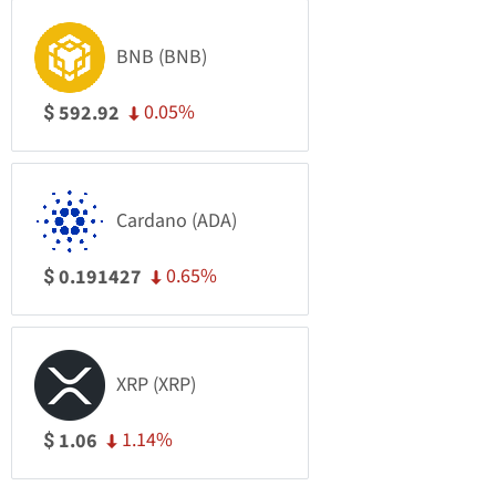
BNB (BNB)
0.05%
592.92
$
Cardano (ADA)
0.65%
0.191427
$
XRP (XRP)
1.14%
1.06
$