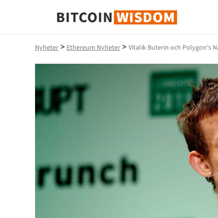
Bitcoin Wisdom
>
>
Nyheter
Ethereum Nyheter
Vitalik Buterin och Polygon's 