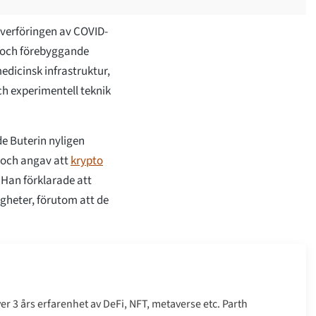
v överföringen av COVID-
n, och förebyggande
dicinsk infrastruktur,
och experimentell teknik
e Buterin nyligen
 och angav att
krypto
Han förklarade att
gheter, förutom att de
r 3 års erfarenhet av DeFi, NFT, metaverse etc. Parth