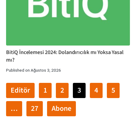
BitiQ İncelemesi 2024: Dolandırıcılık mı Yoksa Yasal
mı?
Published on Ağustos 3, 2026
Editör
1
2
3
4
5
…
27
Abone