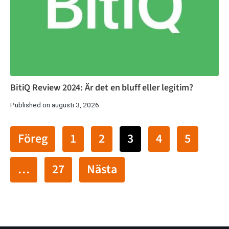
BitiQ Review 2024: Är det en bluff eller legitim?
Published on augusti 3, 2026
Föreg
1
2
3
4
5
…
27
Nästa