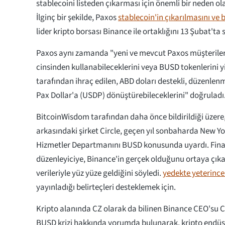
stablecoini listeden çıkarması için önemli bir neden ola
İlginç bir şekilde, Paxos
stablecoin'in çıkarılmasını ve
lider kripto borsası Binance ile ortaklığını 13 Şubat'ta
Paxos aynı zamanda "yeni ve mevcut Paxos müşterileri
cinsinden kullanabileceklerini veya BUSD tokenlerini y
tarafından ihraç edilen, ABD doları destekli, düzenlenm
Pax Dollar'a (USDP) dönüştürebileceklerini" doğruladı
BitcoinWisdom tarafından daha önce bildirildiği üzere
arkasındaki şirket Circle, geçen yıl sonbaharda New Yo
Hizmetler Departmanını BUSD konusunda uyardı. Finans
düzenleyiciye, Binance'in gerçek olduğunu ortaya çık
verileriyle yüz yüze geldiğini söyledi.
yedekte yeterince
yayınladığı belirteçleri desteklemek için.
Kripto alanında CZ olarak da bilinen Binance CEO'su
BUSD krizi hakkında yorumda bulunarak, kripto endüst