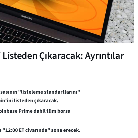
Listeden Çıkaracak: Ayrıntılar
rsasının "listeleme standartlarını"
n'ini listeden çıkaracak.
Coinbase Prime dahil tüm borsa
te "12:00 ET civarında" sona erecek.