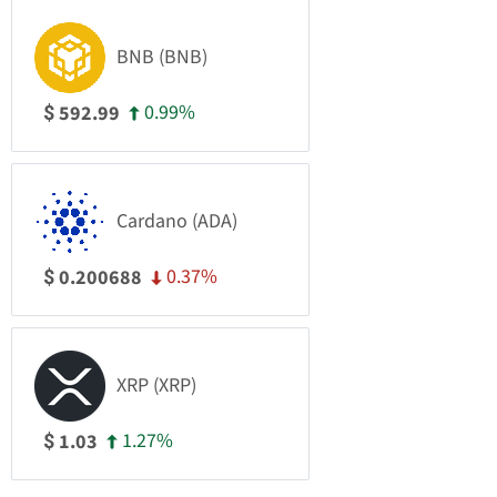
BNB (BNB)
0.99%
592.99
$
Cardano (ADA)
0.37%
0.200688
$
XRP (XRP)
1.27%
1.03
$