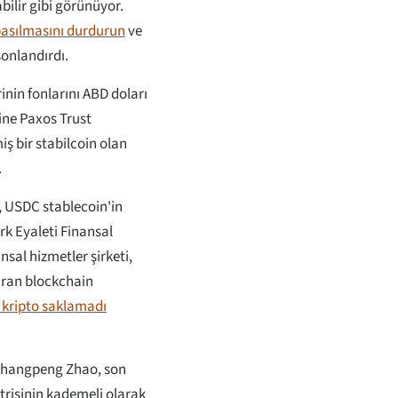
bilir gibi görünüyor.
 basılmasını durdurun
ve
 sonlandırdı.
nin fonlarını ABD doları
ine Paxos Trust
iş bir stabilcoin olan
.
, USDC stablecoin'in
rk Eyaleti Finansal
al hizmetler şirketi,
aran blockchain
 kripto saklamadı
 Changpeng Zhao, son
risinin kademeli olarak