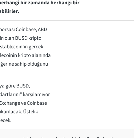
 herhangi bir zamanda herhangi bir
ilirler.
 borsası Coinbase, ABD
oin olan BUSD kripto
stablecoin'in gerçek
blecoinin kripto alanında
eğerine sahip olduğunu
ya göre BUSD,
dartlarını" karşılamıyor
 Exchange ve Coinbase
karılacak. Üstelik
erecek.