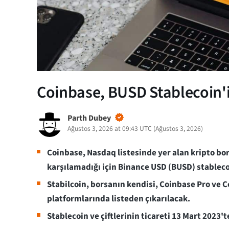
Coinbase, BUSD Stablecoin'i 
Parth Dubey
Ağustos 3, 2026 at 09:43 UTC
(
Ağustos 3, 2026
)
Coinbase, Nasdaq listesinde yer alan kripto bo
karşılamadığı için Binance USD (BUSD) stablecoi
Stabilcoin, borsanın kendisi, Coinbase Pro ve 
platformlarında listeden çıkarılacak.
Stablecoin ve çiftlerinin ticareti 13 Mart 2023'