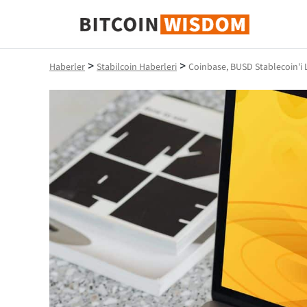
Bitcoin Bilgeliği
>
>
Haberler
Stabilcoin Haberleri
Coinbase, BUSD Stablecoin'i L