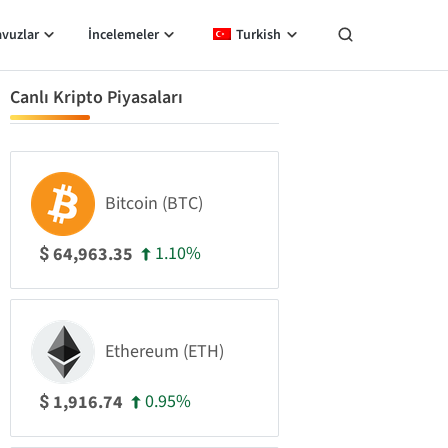
avuzlar
İncelemeler
Turkish
Canlı Kripto Piyasaları
Bitcoin (BTC)
1.10%
64,963.35
$
Ethereum (ETH)
0.95%
1,916.74
$