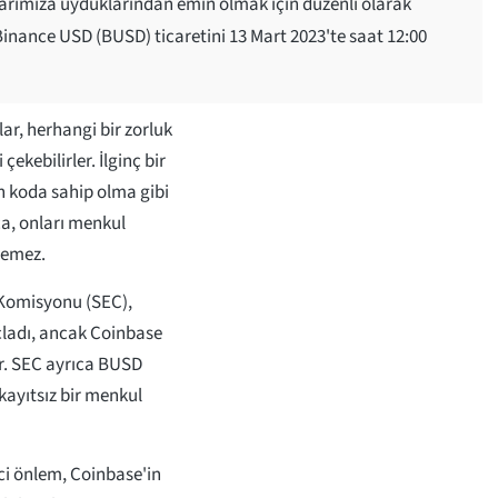
larımıza uyduklarından emin olmak için düzenli olarak
Binance USD (BUSD) ticaretini 13 Mart 2023'te saat 12:00
.
ar, herhangi bir zorluk
kebilirler. İlginç bir
n koda sahip olma gibi
ıca, onları menkul
elemez.
 Komisyonu (SEC),
çladı, ancak Coinbase
or. SEC ayrıca BUSD
 kayıtsız bir menkul
ci önlem, Coinbase'in