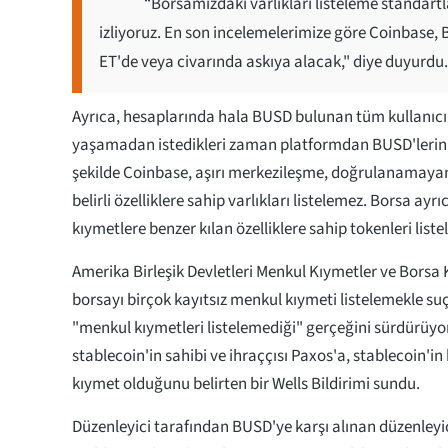
“Borsamızdaki varlıkları listeleme standart
izliyoruz. En son incelemelerimize göre Coinbase, 
ET'de veya civarında askıya alacak," diye duyurdu
Ayrıca, hesaplarında hala BUSD bulunan tüm kullanıcıl
yaşamadan istedikleri zaman platformdan BUSD'lerini çe
şekilde Coinbase, aşırı merkezileşme, doğrulanamaya
belirli özelliklere sahip varlıkları listelemez. Borsa ayr
kıymetlere benzer kılan özelliklere sahip tokenleri list
Amerika Birleşik Devletleri Menkul Kıymetler ve Borsa
borsayı birçok kayıtsız menkul kıymeti listelemekle su
"menkul kıymetleri listelemediği" gerçeğini sürdürüy
stablecoin'in sahibi ve ihraççısı Paxos'a, stablecoin'in
kıymet olduğunu belirten bir Wells Bildirimi sundu.
Düzenleyici tarafından BUSD'ye karşı alınan düzenleyi