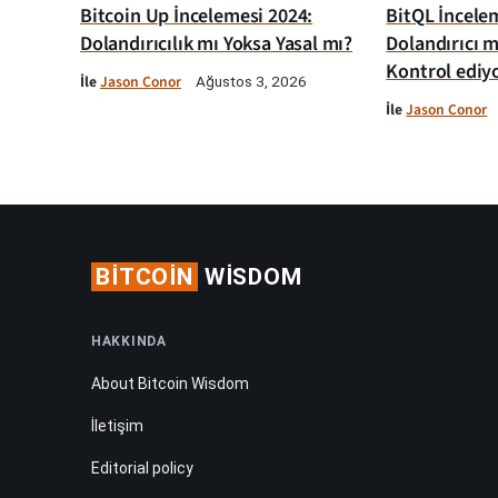
Bitcoin Up İncelemesi 2024:
BitQL İncelem
Dolandırıcılık mı Yoksa Yasal mı?
Dolandırıcı m
Kontrol ediy
İle
Jason Conor
Ağustos 3, 2026
İle
Jason Conor
BITCOIN
WISDOM
HAKKINDA
About Bitcoin Wisdom
İletişim
Editorial policy