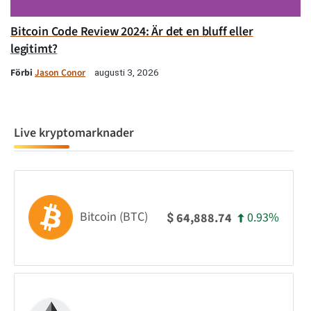
Bitcoin Code Review 2024: Är det en bluff eller
legitimt?
Förbi
Jason Conor
augusti 3, 2026
Live kryptomarknader
Bitcoin (BTC)
0.93%
64,888.74
$