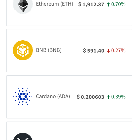
Ethereum (ETH)
0.70%
1,912.87
$
BNB (BNB)
0.27%
591.40
$
Cardano (ADA)
0.39%
0.200603
$