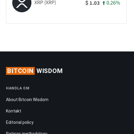
XRP (XRP)
0.26%
1.03
$
BITCOIN
WISDOM
HANDLA OM
About Bitcoin Wisdom
Kontakt
Editorial policy
Ratings methodology