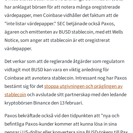
har anklagat börsen för att notera många oregistrerade
värdepapper, men Coinbase vidhåller det faktum att de
"inte listar värdepapper." SEC betjänade också Paxos,
ägaren och emittenten av BUSD stablecoin, med ett Wells
Notice, som anger att stablecoin är ett oregistrerat
värdepapper.
Det verkar som att de reglerande åtgärder som regulatorn
vidtagit mot BUSD kan vara en viktig anledning för
Coinbase att avnotera stablecoin. Intressant nog har Paxos
bestämt sig för det
stoppa utgivningen och präglingen av
stablecoin
och avslutade sitt partnerskap med den ledande
kryptobörsen Binance den 13 februari.
Paxos bekräftade också vid den tidpunkten att "nya och
befintliga Paxos-kunder kommer att kunna lösa in sina
pengar i US-dollar eller konvertera sina BUSD-tokens till Pax