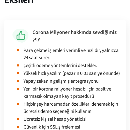
Eksileri
Corona Milyoner hakkında sevdiğimiz
şey
Para çekme işlemleri verimli ve hızlıdır, yalnızca
24 saat sürer.
çeşitli ödeme yöntemlerini destekler.
Yüksek hızlı yazılım (pazarın 0.01 saniye önünde)
Yapay zekanın gelişmiş entegrasyonu
Yeni bir korona milyoner hesabı için basit ve
karmaşık olmayan kayıt prosedürü
Hiçbir şey harcamadan özellikleri denemek için
ücretsiz demo seçeneğini kullanın.
Ücretsiz kişisel hesap yöneticisi
Güvenlik için SSL şifrelemesi