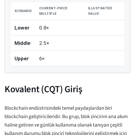
CURRENT-PRICE
ILLUSTRATIVE
SCENARIO
MULTIPLE
VALUE
Lower
0.8×
Middle
2.5×
Upper
6×
Kovalent (CQT) Giriş
Blockchain endüstrisindeki temel paydaşlardan biri
blockchain geliştiricileridir. Bu grup, blok zincirini ana akım
haline getiren ve günlük kullanıma olanak tanıyan çeşitli
kullanım durumu blok zinciri teknolojilerini geliştirmek için