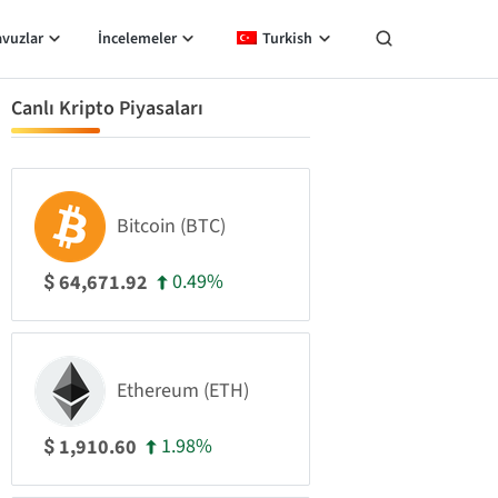
avuzlar
İncelemeler
Turkish
Canlı Kripto Piyasaları
Bitcoin (BTC)
0.49%
64,671.92
$
Ethereum (ETH)
1.98%
1,910.60
$