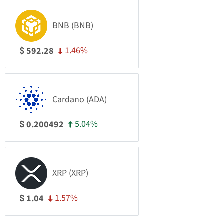
BNB (BNB)
1.46%
592.28
$
Cardano (ADA)
5.04%
0.200492
$
XRP (XRP)
1.57%
1.04
$