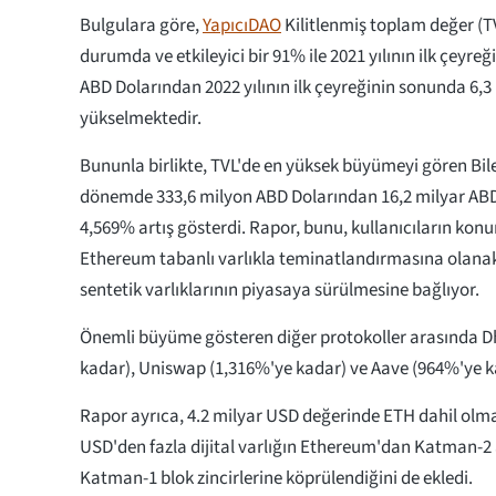
Bulgulara göre,
YapıcıDAO
Kilitlenmiş toplam değer (TV
durumda ve etkileyici bir 91% ile 2021 yılının ilk çeyre
ABD Dolarından 2022 yılının ilk çeyreğinin sonunda 6,3
yükselmektedir.
Bununla birlikte, TVL'de en yüksek büyümeyi gören Bile
dönemde 333,6 milyon ABD Dolarından 16,2 milyar ABD
4,569% artış gösterdi. Rapor, bunu, kullanıcıların konu
Ethereum tabanlı varlıkla teminatlandırmasına olan
sentetik varlıklarının piyasaya sürülmesine bağlıyor.
Önemli büyüme gösteren diğer protokoller arasında 
kadar), Uniswap (1,316%'ye kadar) ve Aave​ (964%'ye ka
Rapor ayrıca, 4.2 milyar USD değerinde ETH dahil olma
USD'den fazla dijital varlığın Ethereum'dan Katman-2 
Katman-1 blok zincirlerine köprülendiğini de ekledi.