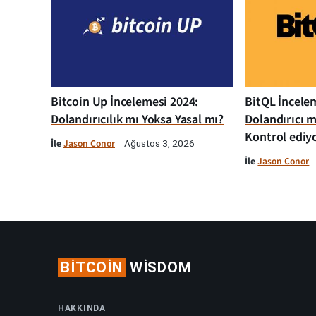
Bitcoin Up İncelemesi 2024:
BitQL İncelem
Dolandırıcılık mı Yoksa Yasal mı?
Dolandırıcı m
Kontrol ediy
İle
Jason Conor
Ağustos 3, 2026
İle
Jason Conor
BITCOIN
WISDOM
HAKKINDA