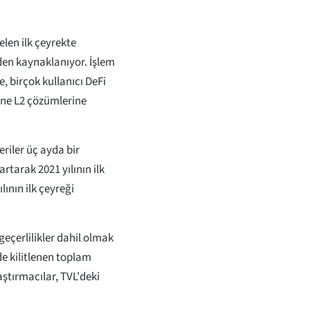
len ilk çeyrekte
en kaynaklanıyor. İşlem
, birçok kullanıcı DeFi
ine L2 çözümlerine
riler üç ayda bir
rtarak 2021 yılının ilk
ının ilk çeyreği
geçerlilikler dahil olmak
 kilitlenen toplam
aştırmacılar, TVL'deki