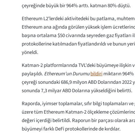
çeyreğinde büyük bir 964% arttı. katman 80% düştü.
Ethereum L2'lerdeki aktivitedeki bu patlama, muhteme
Ethereum ana ağında görülen yüksek işlem ücretlerind
başına ortalama $50 civarında seyreden gaz fiyatları ile
protokollerine katılmadan fiyatlandırıldı ve bunun yer
yöneldi.
Katman-2 platformlarında TVL'deki büyümeye ilişkin ve
paylaşıldı.
Ethereum'un Durumu
bildiri
miktarın 964% a
çeyreği sonundaki 686,9 milyon ABD Dolarından 2022 yıl
sonunda 7,3 milyar ABD Dolarına yükseldiğini belirtti.
Raporda, iyimser toplamalar, sıfır bilgi toplamaları ve 
üzere tüm Ethereum Katman-2 ölçekleme çözümlerinde
değeri içerdiği belirtildi. Raporun bir parçası olarak ar
büyümeyi farklı DeFi protokollerinde de kırdılar.