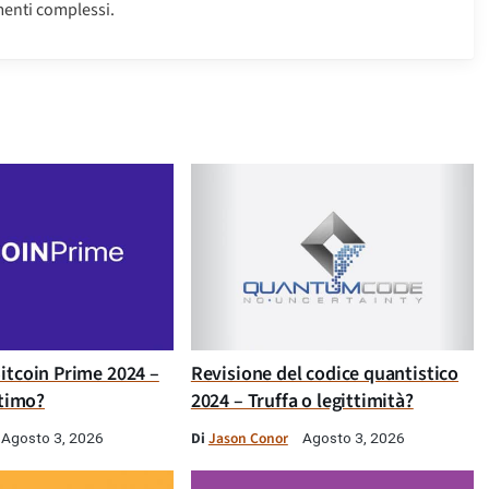
enti complessi.
itcoin Prime 2024 –
Revisione del codice quantistico
ttimo?
2024 – Truffa o legittimità?
Di
Jason Conor
Agosto 3, 2026
Agosto 3, 2026