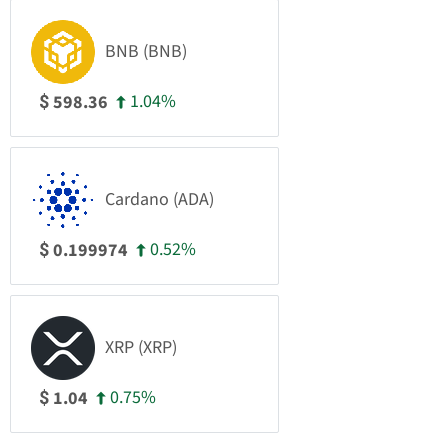
BNB (BNB)
1.04%
598.36
$
Cardano (ADA)
0.52%
0.199974
$
XRP (XRP)
0.75%
1.04
$