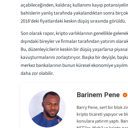
açabileceğinden, kaldıraç kullanımı kayıp potansiyelini 
bahislerin yanlış tarafında yakalandıktan sonra birçok 
2018'deki fiyatlardaki keskin düşüş sırasında görüldü.
Son olarak rapor, kripto varlıklarının genellikle gelene
dışındaki bireyler ve firmalar tarafından yatırım olara
Bu, düzenleyicilerin keskin bir düşüş yaşarlarsa piyasal
kavuşturmalarını zorlaştırıyor. Başka bir deyişle, başk
merkez bankalarının bunun küresel ekonomiye yayılma
daha zor olabilir.
Barinem Pene
Barry Pene, sert bir blok zi
kripto ticareti yapıyor ve 
konulara yatırım yaptı. Barr