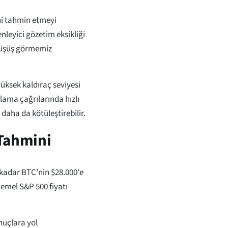
ni tahmin etmeyi
enleyici gözetim eksikliği
 düşüş görmemiz
 yüksek kaldıraç seviyesi
mlama çağrılarında hızlı
ı daha da kötüleştirebilir.
 Tahmini
 kadar BTC'nin $28.000'e
 temel S&P 500 fiyatı
onuçlara yol