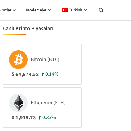
avuzlar
İncelemeler
Turkish
Canlı Kripto Piyasaları
Bitcoin (BTC)
0.14%
64,974.58
$
Ethereum (ETH)
0.33%
1,919.73
$