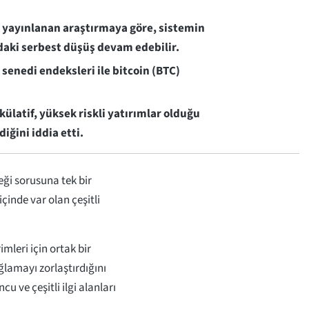
yayınlanan araştırmaya göre, sistemin
daki serbest düşüş devam edebilir.
senedi endeksleri ile bitcoin (BTC)
külatif, yüksek riskli yatırımlar olduğu
iğini iddia etti.
ği sorusuna tek bir
içinde var olan çeşitli
imleri için ortak bir
lamayı zorlaştırdığını
cu ve çeşitli ilgi alanları