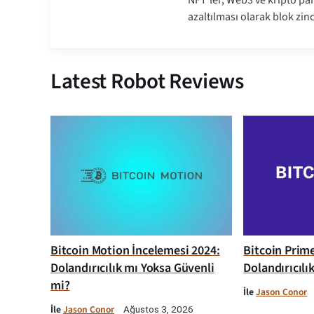
NFT'ler, Web3 ve kripto par
azaltılması olarak blok zinc
Latest Robot Reviews
Bitcoin Motion İncelemesi 2024:
Bitcoin Prim
Dolandırıcılık mı Yoksa Güvenli
Dolandırıcılı
mi?
İle
Jason Conor
İle
Jason Conor
Ağustos 3, 2026