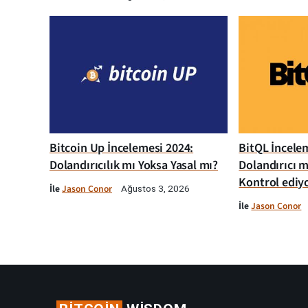
Bitcoin Up İncelemesi 2024:
BitQL İncelem
Dolandırıcılık mı Yoksa Yasal mı?
Dolandırıcı m
Kontrol ediy
İle
Jason Conor
Ağustos 3, 2026
İle
Jason Conor