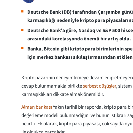
Deutsche Bank (DB) tarafından Çarşamba günü 
karmaşıklığı nedeniyle kripto para piyasaların
Deutsche Bank'a göre, Nasdaq ve S&P 500 hisse 
arasındaki korelasyonda önemli bir artış oldu.
Banka, Bitcoin gibi kripto para birimlerinin spe
için merkez bankası sıkılaştırmasından etkilend
Kripto pazarının deneyimlemeye devam edip etmeyece
cevap bulunmamakla birlikte
serbest düşüşler
, sistem 
karmaşıklıkları dikkate almak önemlidir.
Alman bankası
Yakın tarihli bir raporda, kripto para bir
değerleme modeli bulunmadığını ve bunun istikrarı sağ
belirtti. Ek olarak, kripto para piyasası, çok sayıda oyun
ile oldukça parçalıdır.