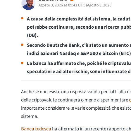
Agosto 3, 2026 at 09:43 UTC
(
Agosto 3, 2026
)
A causa della complessità del sistema, la cadut
potrebbe continuare, secondo una ricerca pub
(DB).
Secondo Deutsche Bank, c'è stato un aumento sig
indici azionari Nasdaq e S&P 500 e bitcoin (BTC)
La banca ha affermato che, poiché le criptoval
speculativi e ad alto rischio, sono influenzate 
Anche se non esiste una risposta valida per tutti alla
delle criptovalute continuerà o meno a sperimentare
c
importante considerare le varie complessità che esisto
sistema.
Banca tedesca
ha affermato in un recente rapporto ch