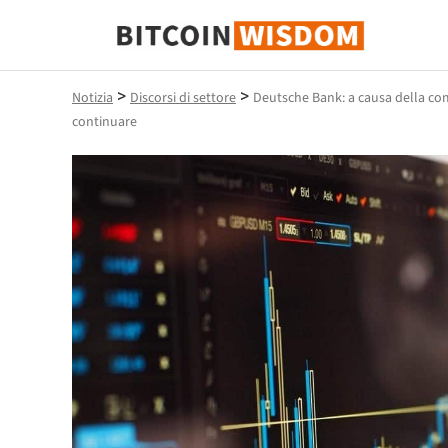
Saggezza Bitcoin
>
>
Notizia
Discorsi di settore
Deutsche Bank: a causa della com
continuare