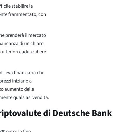
cile stabilire la
amente frammentato, con
one prenderà il mercato
a mancanza di un chiaro
ulteriori cadute libere
di leva finanziaria che
prezzi iniziano a
iso aumento delle
mente qualsiasi vendita.
criptovalute di Deutsche Bank
0 entro la fine