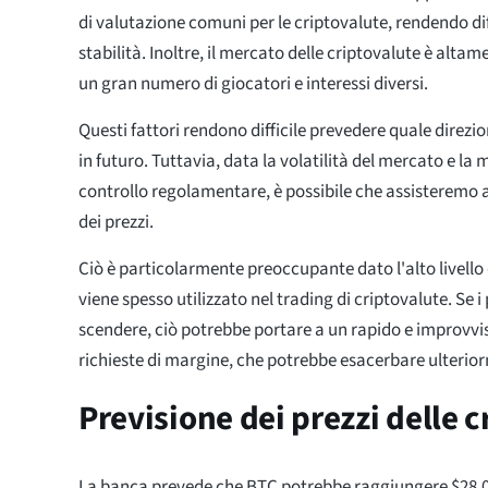
di valutazione comuni per le criptovalute, rendendo diffi
stabilità. Inoltre, il mercato delle criptovalute è alt
un gran numero di giocatori e interessi diversi.
Questi fattori rendono difficile prevedere quale direzi
in futuro. Tuttavia, data la volatilità del mercato e l
controllo regolamentare, è possibile che assisteremo a 
dei prezzi.
Ciò è particolarmente preoccupante dato l'alto livello 
viene spesso utilizzato nel trading di criptovalute. Se i 
scendere, ciò potrebbe portare a un rapido e improvv
richieste di margine, che potrebbe esacerbare ulterior
Previsione dei prezzi delle 
La banca prevede che BTC potrebbe raggiungere $28.00