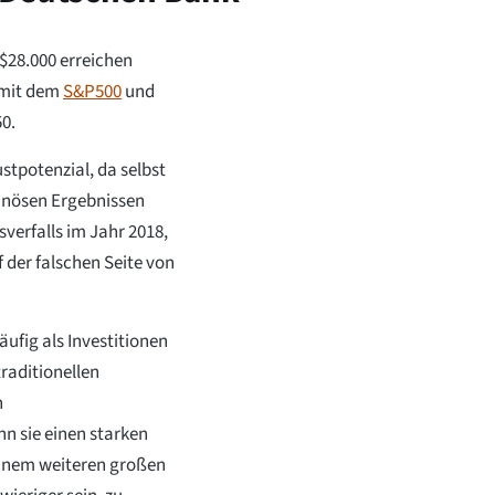
 $28.000 erreichen
 mit dem
S&P500
und
0.
stpotenzial, da selbst
uinösen Ergebnissen
sverfalls im Jahr 2018,
 der falschen Seite von
häufig als Investitionen
raditionellen
n
nn sie einen starken
einem weiteren großen