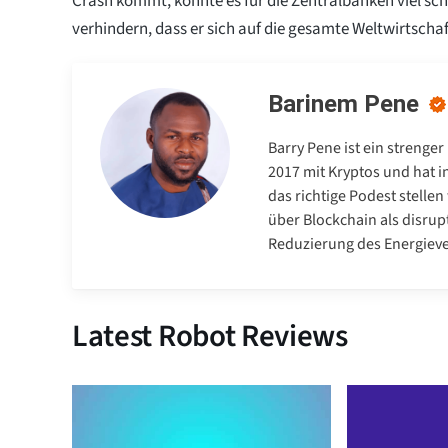
Crash kommt, könnte es für die Zentralbanken viel schw
verhindern, dass er sich auf die gesamte Weltwirtschaf
Barinem Pene
Barry Pene ist ein strenge
2017 mit Kryptos und hat i
das richtige Podest stelle
über Blockchain als disrup
Reduzierung des Energiev
Latest Robot Reviews