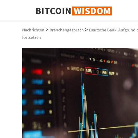
Bitcoin-Weisheit
>
>
Nachrichten
Branchengespräch
Deutsche Bank: Aufgrund d
fortsetzen