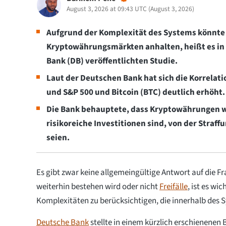
August 3, 2026 at 09:43 UTC
(
August 3, 2026
)
Aufgrund der Komplexität des Systems könnte d
Kryptowährungsmärkten anhalten, heißt es in
Bank (DB) veröffentlichten Studie.
Laut der Deutschen Bank hat sich die Korrelat
und S&P 500 und Bitcoin (BTC) deutlich erhöht.
Die Bank behauptete, dass Kryptowährungen wie
risikoreiche Investitionen sind, von der Straff
seien.
Es gibt zwar keine allgemeingültige Antwort auf die F
weiterhin bestehen wird oder nicht
Freifälle
, ist es wi
Komplexitäten zu berücksichtigen, die innerhalb des 
Deutsche Bank
stellte in einem kürzlich erschienenen B