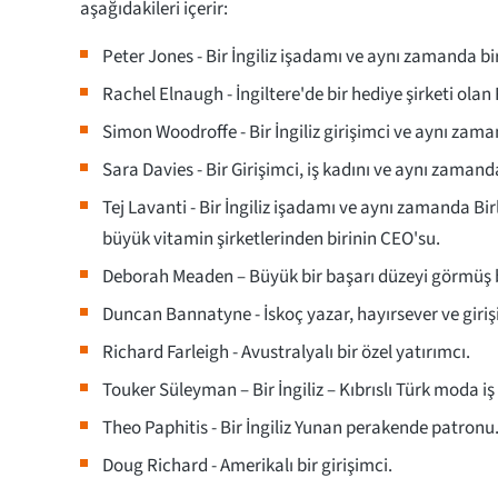
aşağıdakileri içerir:
Peter Jones - Bir İngiliz işadamı ve aynı zamanda bir
Rachel Elnaugh - İngiltere'de bir hediye şirketi olan R
Simon Woodroffe - Bir İngiliz girişimci ve aynı za
Sara Davies - Bir Girişimci, iş kadını ve aynı zamand
Tej Lavanti - Bir İngiliz işadamı ve aynı zamanda Birl
büyük vitamin şirketlerinden birinin CEO'su.
Deborah Meaden – Büyük bir başarı düzeyi görmüş bi
Duncan Bannatyne - İskoç yazar, hayırsever ve giri
Richard Farleigh - Avustralyalı bir özel yatırımcı.
Touker Süleyman – Bir İngiliz – Kıbrıslı Türk moda i
Theo Paphitis - Bir İngiliz Yunan perakende patronu
Doug Richard - Amerikalı bir girişimci.