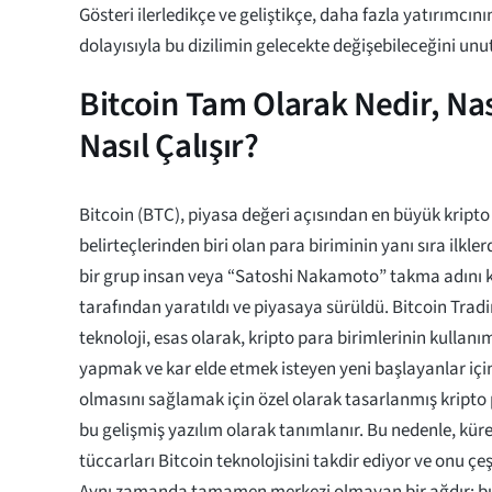
Gösteri ilerledikçe ve geliştikçe, daha fazla yatırımcının
dolayısıyla bu dizilimin gelecekte değişebileceğini un
Bitcoin Tam Olarak Nedir, Nas
Nasıl Çalışır?
Bitcoin (BTC), piyasa değeri açısından en büyük kripto
belirteçlerinden biri olan para biriminin yanı sıra ilkle
bir grup insan veya “Satoshi Nakamoto” takma adını ku
tarafından yaratıldı ve piyasaya sürüldü. Bitcoin Trad
teknoloji, esas olarak, kripto para birimlerinin kullanım
yapmak ve kar elde etmek isteyen yeni başlayanlar içi
olmasını sağlamak için özel olarak tasarlanmış kripto p
bu gelişmiş yazılım olarak tanımlanır. Bu nedenle, küre
tüccarları Bitcoin teknolojisini takdir ediyor ve onu çeşi
Aynı zamanda tamamen merkezi olmayan bir ağdır; bu,