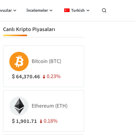
avuzlar
İncelemeler
Turkish
Canlı Kripto Piyasaları
Bitcoin (BTC)
0.23%
64,370.46
$
Ethereum (ETH)
0.18%
1,901.71
$