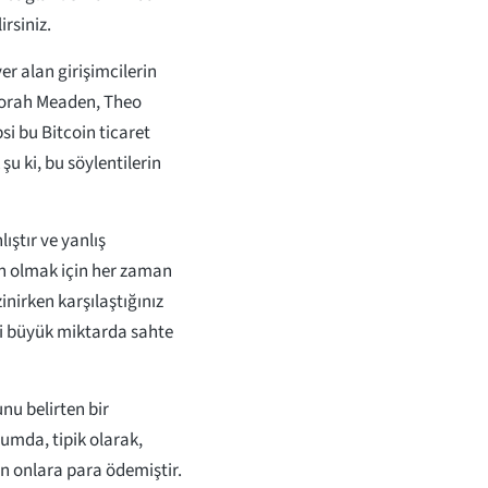
irsiniz.
r alan girişimcilerin
eborah Meaden, Theo
si bu Bitcoin ticaret
şu ki, bu söylentilerin
ıştır ve yanlış
in olmak için her zaman
inirken karşılaştığınız
eki büyük miktarda sahte
nu belirten bir
rumda, tipik olarak,
in onlara para ödemiştir.