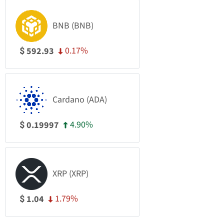
BNB (BNB)
0.17%
592.93
$
Cardano (ADA)
4.90%
0.19997
$
XRP (XRP)
1.79%
1.04
$