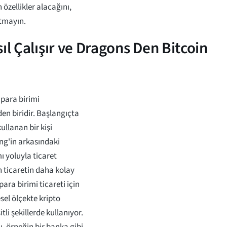
 özellikler alacağını,
utmayın.
ıl Çalışır ve Dragons Den Bitcoin
 para birimi
rden biridir. Başlangıçta
llanan bir kişi
ing'in arkasındaki
ı yoluyla ticaret
n ticaretin daha kolay
ara birimi ticareti için
sel ölçekte kripto
tli şekillerde kullanıyor.
 örneğin bir banka gibi