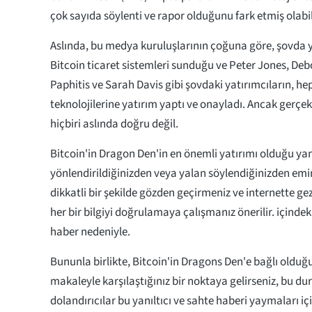
çok sayıda söylenti ve rapor olduğunu fark etmiş olabil
Aslında, bu medya kuruluşlarının çoğuna göre, şovda ye
Bitcoin ticaret sistemleri sunduğu ve Peter Jones, D
Paphitis ve Sarah Davis gibi şovdaki yatırımcıların, hep
teknolojilerine yatırım yaptı ve onayladı. Ancak gerçek 
hiçbiri aslında doğru değil.
Bitcoin'in Dragon Den'in en önemli yatırımı olduğu yanl
yönlendirildiğinizden veya yalan söylendiğinizden em
dikkatli bir şekilde gözden geçirmeniz ve internette gez
her bir bilgiyi doğrulamaya çalışmanız önerilir. içind
haber nedeniyle.
Bununla birlikte, Bitcoin'in Dragons Den'e bağlı olduğu
makaleyle karşılaştığınız bir noktaya gelirseniz, bu du
dolandırıcılar bu yanıltıcı ve sahte haberi yaymaları iç