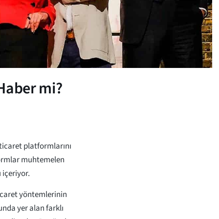
 Haber mi?
icaret platformlarını
tformlar muhtemelen
içeriyor.
icaret yöntemlerinin
unda yer alan farklı