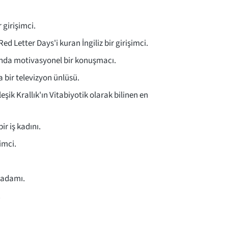
 girişimci.
ed Letter Days'i kuran İngiliz bir girişimci.
manda motivasyonel bir konuşmacı.
a bir televizyon ünlüsü.
eşik Krallık'ın Vitabiyotik olarak bilinen en
r iş kadını.
şimci.
ş adamı.
.