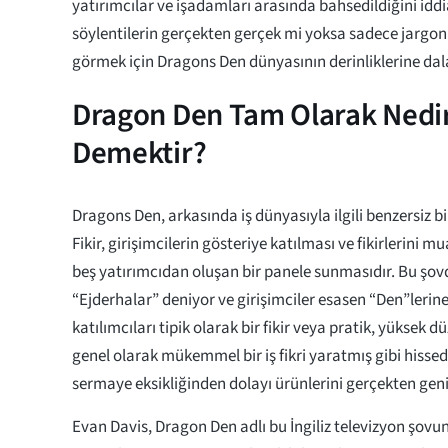
yatırımcılar ve işadamları arasında bahsedildiğini iddi
söylentilerin gerçekten gerçek mi yoksa sadece jarg
görmek için Dragons Den dünyasının derinliklerine da
Dragon Den Tam Olarak Nedir
Demektir?
Dragons Den, arkasında iş dünyasıyla ilgili benzersiz bi
Fikir, girişimcilerin gösteriye katılması ve fikirlerini 
beş yatırımcıdan oluşan bir panele sunmasıdır. Bu şov
“Ejderhalar” deniyor ve girişimciler esasen “Den”lerine 
katılımcıları tipik olarak bir fikir veya pratik, yüksek 
genel olarak mükemmel bir iş fikri yaratmış gibi hisse
sermaye eksikliğinden dolayı ürünlerini gerçekten gen
Evan Davis, Dragon Den adlı bu İngiliz televizyon şovun