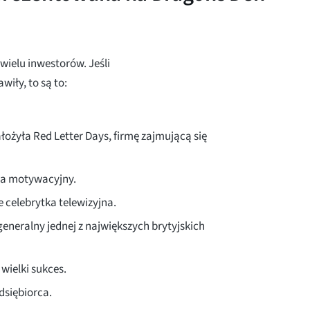
j wielu inwestorów. Jeśli
wiły, to są to:
łożyła Red Letter Days, firmę zajmującą się
ca motywacyjny.
 celebrytka telewizyjna.
 generalny jednej z największych brytyjskich
ielki sukces.
edsiębiorca.