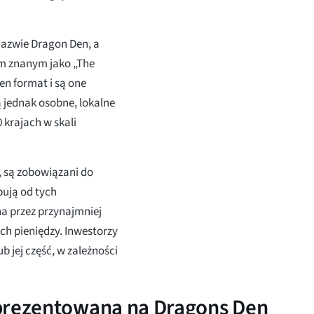
nazwie Dragon Den, a
ym znanym jako „The
en format i są one
ą jednak osobne, lokalne
 krajach w skali
, są zobowiązani do
bują od tych
na przez przynajmniej
ch pieniędzy. Inwestorzy
 jej część, w zależności
 prezentowana na Dragons Den