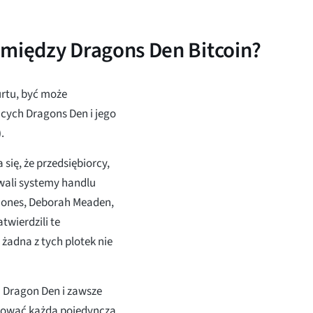
 między Dragons Den Bitcoin?
urtu, być może
ących Dragons Den i jego
).
się, że przedsiębiorcy,
wali systemy handlu
 Jones, Deborah Meaden,
twierdzili te
 żadna z tych plotek nie
ą Dragon Den i zawsze
ikować każdą pojedynczą