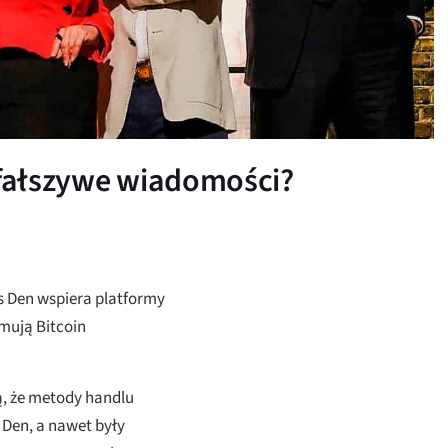
o fałszywe wiadomości?
ns Den wspiera platformy
mują Bitcoin
ą, że metody handlu
 Den, a nawet były