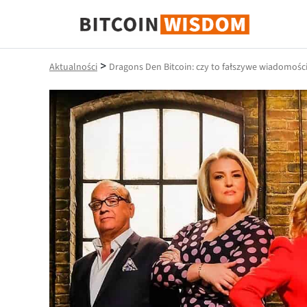
Mądrość Bitcoina
>
Aktualności
Dragons Den Bitcoin: czy to fałszywe wiadomośc