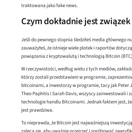
traktowana jako fake news.
Czym dokładnie jest związek
Jeśli do pewnego stopnia śledziłeś media głównego n
zauważyłeś, że istnieje wiele plotek i raportów dotycz
powiązania z kryptowalutą i technologią Bitcoin (BTC
W rzeczywistości, według wielu z tych mediów, zakłada 
którzy zostali przedstawieni w programie, zaprezento
bitcoinami, a inwestorzy w programie, tacy jak Peter
Theo Paphitis i Sarah Davis, wszyscy zainwestowali i za
technologie handlu Bitcoinami. Jednak faktem jest, że
jest prawdziwa.
To nieprawda, że Bitcoin jest najważniejszą inwestycj
zaleca się, aby uważnie przejrzeć i spróbować zweryf