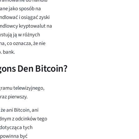
wane jako sposób na
ndlować i osiągać zyski
andlowcy kryptowalut na
ystują ją w różnych
a, co oznacza, że nie
. bank.
ons Den Bitcoin?
ogramu telewizyjnego,
raz pierwszy.
że ani Bitcoin, ani
jednym z odcinków tego
 dotycząca tych
i powinna być