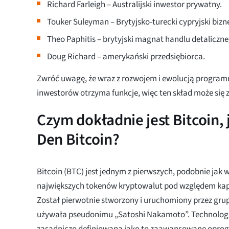
Richard Farleigh – Australijski inwestor prywatny.
Touker Suleyman – Brytyjsko-turecki cypryjski bi
Theo Paphitis – brytyjski magnat handlu detaliczne
Doug Richard – amerykański przedsiębiorca.
Zwróć uwagę, że wraz z rozwojem i ewolucją programu
inwestorów otrzyma funkcje, więc ten skład może się 
Czym dokładnie jest Bitcoin, j
Den Bitcoin?
Bitcoin (BTC) jest jednym z pierwszych, podobnie jak 
największych tokenów kryptowalut pod względem kapi
Został pierwotnie stworzony i uruchomiony przez grupę
używała pseudonimu „Satoshi Nakamoto”. Technologia
zasadniczo definiowana jako to zaawansowane opro