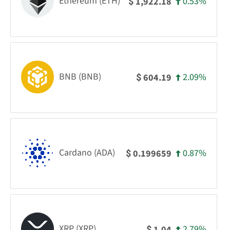
Ethereum (ETH)
0.53%
1,922.18
$
BNB (BNB)
2.09%
604.19
$
Cardano (ADA)
0.87%
0.199659
$
XRP (XRP)
2.79%
1.04
$