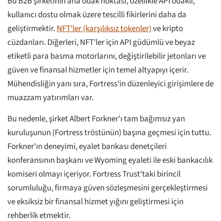
Bu B2B şirketinin ana odak noktası, özellikle API odaklı,
kullanıcı dostu olmak üzere tescilli fikirlerini daha da
geliştirmektir.
NFT'ler (karşılıksız tokenler)
ve kripto
cüzdanları. Diğerleri, NFT'ler için API güdümlü ve beyaz
etiketli para basma motorlarını, değiştirilebilir jetonları ve
güven ve finansal hizmetler için temel altyapıyı içerir.
Mühendisliğin yanı sıra, Fortress'in düzenleyici girişimlere de
muazzam yatırımları var.
Bu nedenle, şirket Albert Forkner'ı tam bağımsız yan
kuruluşunun (Fortress tröstünün) başına geçmesi için tuttu.
Forkner'ın deneyimi, eyalet bankası denetçileri
konferansının başkanı ve Wyoming eyaleti ile eski bankacılık
komiseri olmayı içeriyor. Fortress Trust'taki birincil
sorumluluğu, firmaya güven sözleşmesini gerçekleştirmesi
ve eksiksiz bir finansal hizmet yığını geliştirmesi için
rehberlik etmektir.