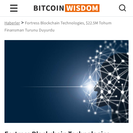
Bitcoin Bilgeliği
>
Haberler
Fortress Blockchain Technologies, $22.5M Tohum
Finansman Turunu Duyurdu