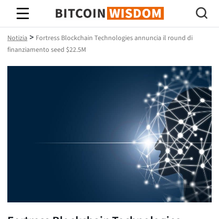
Saggezza Bitcoin
>
Notizia
Fortress Blockchain Technologies annuncia il round di
finanziamento seed $22.5M