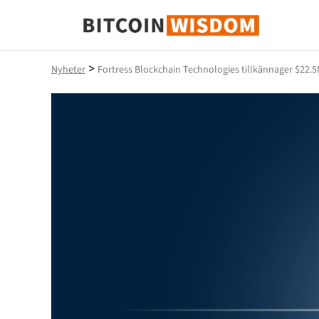
Bitcoin Wisdom
>
Nyheter
Fortress Blockchain Technologies tillkännager $22