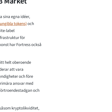
3 Market
a sina egna idéer,
fungibla tokens)
och
ite-label
frastruktur för
konst har Fortress också
sitt helt oberoende
derar att vara
yndigheter och före
primära ansvar med
a förtroendestadgan och
såsom kryptolikviditet,