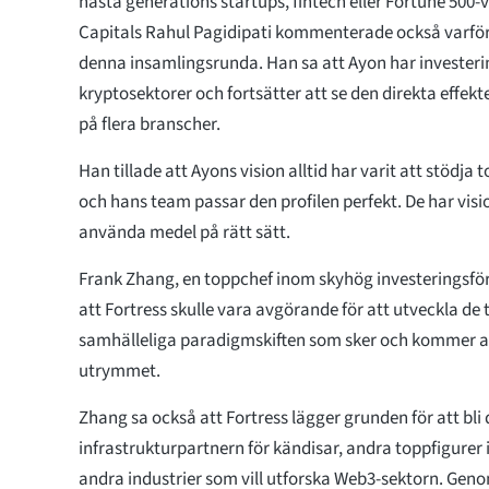
nästa generations startups, fintech eller Fortune 500
Capitals Rahul Pagidipati kommenterade också varför
denna insamlingsrunda. Han sa att Ayon har investerin
kryptosektorer och fortsätter att se den direkta effek
på flera branscher.
Han tillade att Ayons vision alltid har varit att stödja
och hans team passar den profilen perfekt. De har vis
använda medel på rätt sätt.
Frank Zhang, en toppchef inom skyhög investeringsfö
att Fortress skulle vara avgörande för att utveckla de
samhälleliga paradigmskiften som sker och kommer a
utrymmet.
Zhang sa också att Fortress lägger grunden för att bli
infrastrukturpartnern för kändisar, andra toppfigurer 
andra industrier som vill utforska Web3-sektorn. Gen