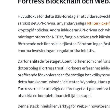
Fortress Blockchain och Web
Huvudfokus för detta B2B-företag är att vidareutveckl
särskilt det API-drivna, användarvänliga
NFT:er (icke-
kryptoplånböcker. Andra inkluderar API-drivna och wh
mintingmotorer för NFT:er, fungibla tokens och kärnin
förtroende och finansiella tjänster. Förutom ingenjörs
enorma investeringar i regulatoriska initiativ.
Därför anlitade företaget Albert Forkner som chef för 
dotterbolag (Fortress trust). Forkners erfarenhet inklu
ordförande för konferensen för statliga banktillsynsm
detta bankkommissionär i delstaten Wyoming. Hans 
Fortress trust är att vägleda företaget att genomför
utveckla en komplett finansiell tjänststapel.
Denna stack innehåller verktyg för Web3-innovatörer, 