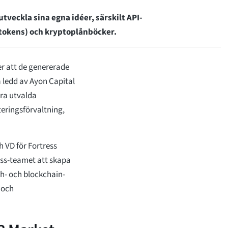
tveckla sina egna idéer, särskilt API-
 tokens) och kryptoplånböcker.
r att de genererade
a ledd av Ayon Capital
gra utvalda
eringsförvaltning,
h VD för Fortress
ess-teamet att skapa
ch- och blockchain-
 och