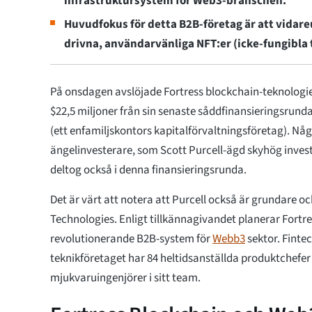
infrastruktursystem för Web3-branschen.
Huvudfokus för detta B2B-företag är att vidareu
drivna, användarvänliga NFT:er (icke-fungibla
På onsdagen avslöjade Fortress blockchain-teknologie
$22,5 miljoner från sin senaste såddfinansieringsrund
(ett enfamiljskontors kapitalförvaltningsföretag). Nå
ängelinvesterare, som Scott Purcell-ägd skyhög invest
deltog också i denna finansieringsrunda.
Det är värt att notera att Purcell också är grundare oc
Technologies. Enligt tillkännagivandet planerar Fortr
revolutionerande B2B-system för
Webb3
sektor. Finte
teknikföretaget har 84 heltidsanställda produktchefer
mjukvaruingenjörer i sitt team.