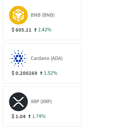
BNB (BNB)
2.42%
605.11
$
Cardano (ADA)
1.52%
0.200269
$
XRP (XRP)
1.74%
1.04
$