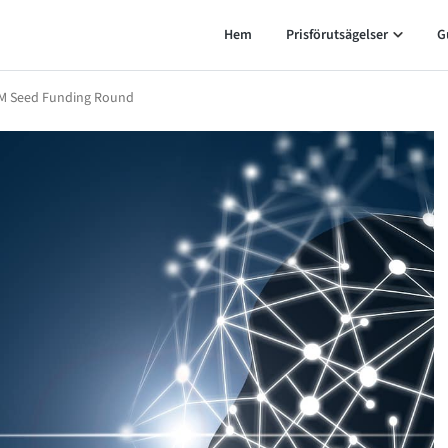
Hem
Prisförutsägelser
G
.5M Seed Funding Round