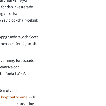
-varumärken. Ayon
 fonden investerade i
gar i olika
ten av blockchain-teknik
 toppgrundare, och Scott
ionen och förmågan att
rvaltning, förutspådde
 tekniska och
tt hända i Web3-
 den utvalda
i
kryptoutrymme
, och
om denna finansiering