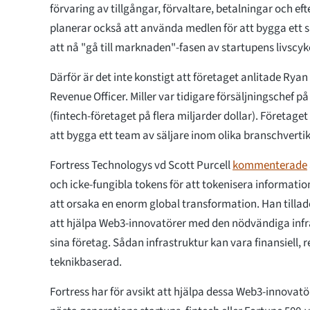
förvaring av tillgångar, förvaltare, betalningar och ef
planerar också att använda medlen för att bygga ett sä
att nå "gå till marknaden"-fasen av startupens livscyk
Därför är det inte konstigt att företaget anlitade Ryan 
Revenue Officer. Miller var tidigare försäljningschef p
(fintech-företaget på flera miljarder dollar). Företaget
att bygga ett team av säljare inom olika branschvertik
Fortress Technologys vd Scott Purcell
kommenterade
och icke-fungibla tokens för att tokenisera informati
att orsaka en enorm global transformation. Han tillad
att hjälpa Web3-innovatörer med den nödvändiga infra
sina företag. Sådan infrastruktur kan vara finansiell, r
teknikbaserad.
Fortress har för avsikt att hjälpa dessa Web3-innovatö