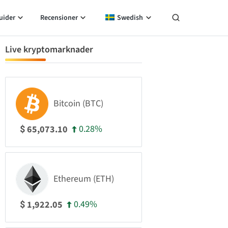
uider
Recensioner
Swedish
Live kryptomarknader
Bitcoin (BTC)
0.28%
65,073.10
$
Ethereum (ETH)
0.49%
1,922.05
$