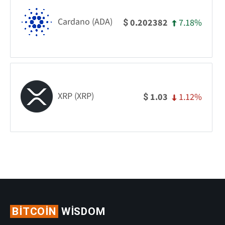
Cardano (ADA)
7.18%
0.202382
$
XRP (XRP)
1.12%
1.03
$
BITCOIN
WISDOM