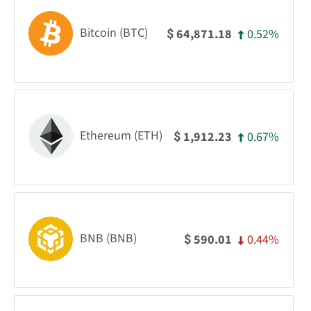
Bitcoin (BTC)
0.52%
64,871.18
$
Ethereum (ETH)
0.67%
1,912.23
$
BNB (BNB)
0.44%
590.01
$