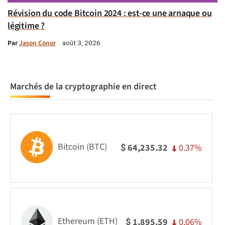
Révision du code Bitcoin 2024 : est-ce une arnaque ou
légitime ?
Par
Jason Conor
août 3, 2026
Marchés de la cryptographie en direct
Bitcoin (BTC)
0.37%
64,235.32
$
Ethereum (ETH)
0.06%
1,895.59
$