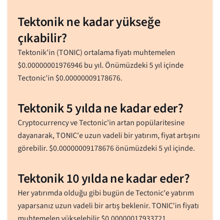
Tektonik ne kadar yükseğe
çıkabilir?
Tektonik'in (TONIC) ortalama fiyatı muhtemelen
$
0.00000001976946
bu yıl. Önümüzdeki 5 yıl içinde
Tectonic'in
$
0.00000009178676
.
Tektonik 5 yılda ne kadar eder?
Cryptocurrency ve Tectonic'in artan popülaritesine
dayanarak, TONIC'e uzun vadeli bir yatırım, fiyat artışını
görebilir.
$
0.00000009178676
önümüzdeki 5 yıl içinde.
Tektonik 10 yılda ne kadar eder?
Her yatırımda olduğu gibi bugün de Tectonic'e yatırım
yaparsanız uzun vadeli bir artış beklenir. TONIC'in fiyatı
muhtemelen yükselebilir
$
0.00000017933721