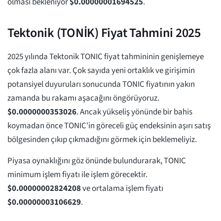
olması bekleniyor
$
0.00000001694525
.
Tektonik (TONİK) Fiyat Tahmini 2025
2025 yılında Tektonik TONIC fiyat tahmininin genişlemeye
çok fazla alanı var. Çok sayıda yeni ortaklık ve girişimin
potansiyel duyuruları sonucunda TONIC fiyatının yakın
zamanda bu rakamı aşacağını öngörüyoruz.
$
0.0000000353026
. Ancak yükseliş yönünde bir bahis
koymadan önce TONIC'in göreceli güç endeksinin aşırı satış
bölgesinden çıkıp çıkmadığını görmek için beklemeliyiz.
Piyasa oynaklığını göz önünde bulundurarak, TONIC
minimum işlem fiyatı ile işlem görecektir.
$
0.00000002824208
ve ortalama işlem fiyatı
$
0.00000003106629
.