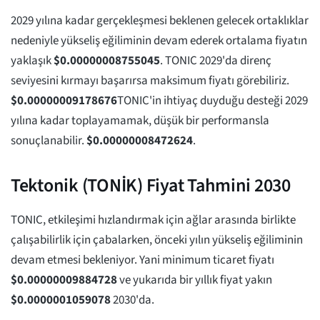
2029 yılına kadar gerçekleşmesi beklenen gelecek ortaklıklar
nedeniyle yükseliş eğiliminin devam ederek ortalama fiyatın
yaklaşık
$
0.00000008755045
. TONIC 2029'da direnç
seviyesini kırmayı başarırsa maksimum fiyatı görebiliriz.
$
0.00000009178676
TONIC'in ihtiyaç duyduğu desteği 2029
yılına kadar toplayamamak, düşük bir performansla
sonuçlanabilir.
$
0.00000008472624
.
Tektonik (TONİK) Fiyat Tahmini 2030
TONIC, etkileşimi hızlandırmak için ağlar arasında birlikte
çalışabilirlik için çabalarken, önceki yılın yükseliş eğiliminin
devam etmesi bekleniyor. Yani minimum ticaret fiyatı
$
0.00000009884728
ve yukarıda bir yıllık fiyat yakın
$
0.0000001059078
2030'da.