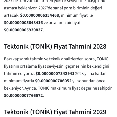
2027'de tüm zamanların en yüksek seviyesine ulaşıp onu
aşması bekleniyor. 2027'de sanal para biriminin değeri
artacak.
$
0.00000006354468
, minimum fiyat ile
$
0.00000005648416
ve ortalama bir fiyat
$
0.00000005930837
.
Tektonik (TONİK) Fiyat Tahmini 2028
Bazı kapsamlı tahmin ve teknik analizlerden sonra, TONIC
fiyatının ortalama fiyat seviyesini geçmesinin beklendiğini
tahmin ediyoruz.
$
0.00000007342941
2028 yılına kadar
minimum fiyatla
$
0.0000000706052
yıl sonundan önce
bekleniyor. Ayrıca, TONIC maksimum fiyat değerine sahiptir.
$
0.00000007766572
.
Tektonik (TONİK) Fiyat Tahmini 2029