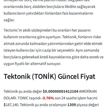
olmayan bir borç verme platformudur. Değişken faiz
oranlarında borç alabilen borçlulara likidite sağlayarak
kullanıcıların yatırdıkları fonlardan faiz kazanmalarını
sağlar.
Tectonic'in akıllı sözleşmeleri bu oranları her pazarın
kullanım oranlarına göre ayarlıyor. Tektonik, fonlarını riske
atmak zorunda kalmadan yatırımlarından getiri elde etmek
isteyen kullanıcılar için cazip bir seçenektir. Aynı zamanda
borçlulara geleneksel kredi kaynaklarına göre daha esnek ve
uygun fiyatlı bir alternatif sunuyor.
Tektonik (TONİK) Güncel Fiyat
Tektonik şu anda değer
$
0.00000001412104
AMERİKAN
DOLARI. TONIC taşındı
-3.76%
son 24 saatte işlem hacmi
$
187,140
. Tektonik şu anda sıralanıyor
1309
piyasa değeri