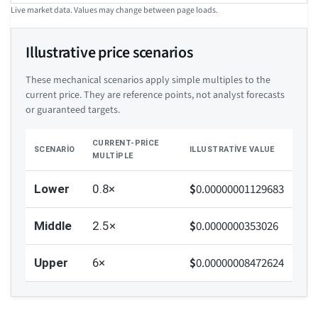
Live market data. Values may change between page loads.
Illustrative price scenarios
These mechanical scenarios apply simple multiples to the
current price. They are reference points, not analyst forecasts
or guaranteed targets.
CURRENT-PRICE
SCENARIO
ILLUSTRATIVE VALUE
MULTIPLE
$
0.00000001129683
Lower
0.8×
$
0.0000000353026
Middle
2.5×
$
0.00000008472624
Upper
6×