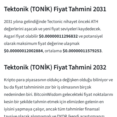
Tektonik (TONİK) Fiyat Tahmini 2031
2031 yılına gelindiğinde Tectonic nihayet önceki ATH
değerlerini aşacak ve yeni fiyat seviyeleri kaydedecek.
Asgari fiyat olabilir
$
0.00000011296832
ve potansiyel
olarak maksimum fiyat değerine ulaşmak
$
0.00000012002884
, ortalama
$
0.00000011579253
.
Tektonik (TONİK) Fiyat Tahmini 2032
Kripto para piyasasının oldukça değişken olduğu biliniyor ve
bu da fiyat tahmininin zor bir iş olmasının birçok
nedeninden biri. BitcoinWisdom gelecekteki fiyat noktalarını
kesin bir şekilde tahmin etmek için elimizden gelenin en
iyisini yapmaya çalışır, ancak tüm tahminler finansal
tavsiye olarak alınmamalı ve DYOR (kendi araştırmanızı