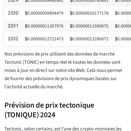
$
0.00000008480982
$
0.00000008763681
$
0.0000
2029
$
0.00000009894479
$
0.00000010177178
$
0.0000
2030
$
0.00000011307976
$
0.00000011590675
$
0.0000
2031
$
0.00000012721473
$
0.00000013286872
$
0.0000
2032
Nos prévisions de prix utilisent des données de marché
Tectonic (TONIC) en temps réel et toutes les données sont
mises à jour en direct sur notre site Web. Cela nous permet
de fournir des prévisions de prix dynamiques basées sur
l'activité actuelle du marché.
Prévision de prix tectonique
(TONIQUE) 2024
Tectonic, selon certains, est l’une des crypto-monnaies les