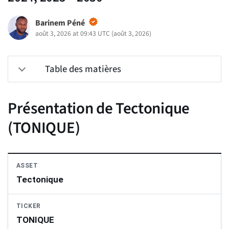
Barinem Péné
août 3, 2026 at 09:43 UTC
(
août 3, 2026
)
Table des matières
Présentation de Tectonique
(TONIQUE)
ASSET
Tectonique
TICKER
TONIQUE