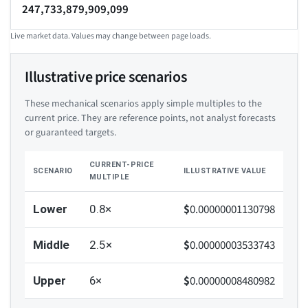
247,733,879,909,099
Live market data. Values may change between page loads.
Illustrative price scenarios
These mechanical scenarios apply simple multiples to the
current price. They are reference points, not analyst forecasts
or guaranteed targets.
CURRENT-PRICE
SCENARIO
ILLUSTRATIVE VALUE
MULTIPLE
$
0.00000001130798
Lower
0.8×
$
0.00000003533743
Middle
2.5×
$
0.00000008480982
Upper
6×