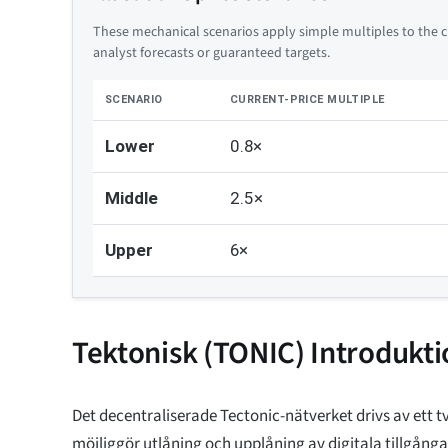
These mechanical scenarios apply simple multiples to the cu
analyst forecasts or guaranteed targets.
SCENARIO
CURRENT-PRICE MULTIPLE
Lower
0.8×
Middle
2.5×
Upper
6×
Tektonisk (TONIC) Introdukti
Det decentraliserade Tectonic-nätverket drivs av ett 
möjliggör utlåning och upplåning av digitala tillgånga