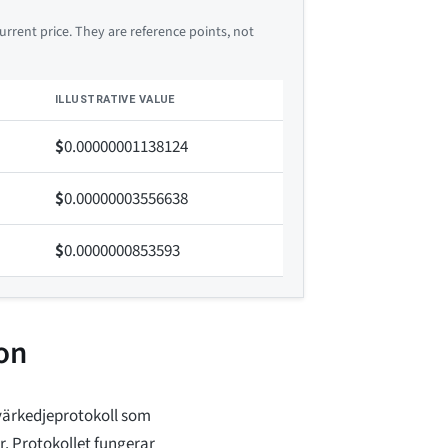
rrent price. They are reference points, not
ILLUSTRATIVE VALUE
$
0.00000001138124
$
0.00000003556638
$
0.0000000853593
on
tvärkedjeprotokoll som
r. Protokollet fungerar