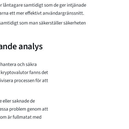
 för låntagare samtidigt som de ger intjänade
darna ett mer effektivt användargränssnitt.
ar samtidigt som man säkerställer säkerheten
ande analys
t hantera och säkra
 kryptovalutor fanns det
ivisera processen för att
e eller saknade de
dessa problem genom att
 som är fullmatat med