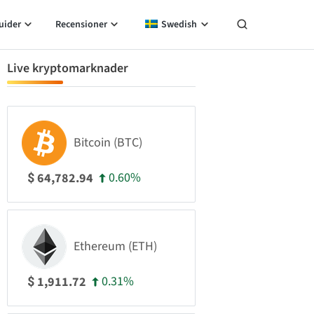
uider
Recensioner
Swedish
Live kryptomarknader
Bitcoin (BTC)
0.60%
64,782.94
$
Ethereum (ETH)
0.31%
1,911.72
$