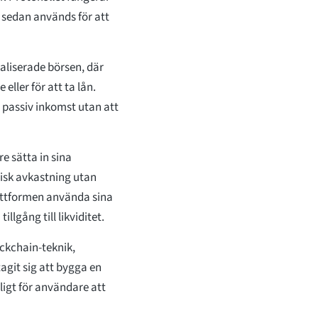
m sedan används för att
aliserade börsen, där
ller för att ta lån.
a passiv inkomst utan att
e sätta in sina
misk avkastning utan
attformen använda sina
illgång till likviditet.
ckchain-teknik,
agit sig att bygga en
igt för användare att