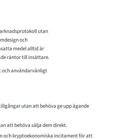
marknadsprotokoll utan
ismdesign och
satta medel alltid är
de räntor till insättare.
ivt och användarvänligt
a tillgångar utan att behöva ge upp ägande
utan att behöva sälja dem direkt.
n och kryptoekonomiska incitament för att