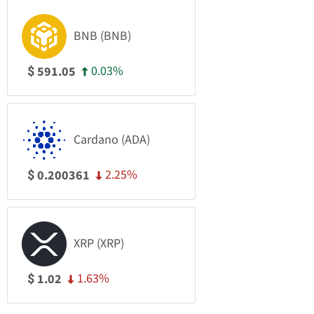
BNB (BNB)
0.03%
591.05
$
Cardano (ADA)
2.25%
0.200361
$
XRP (XRP)
1.63%
1.02
$