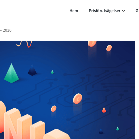
Hem
Prisförutsägelser
G
 – 2030