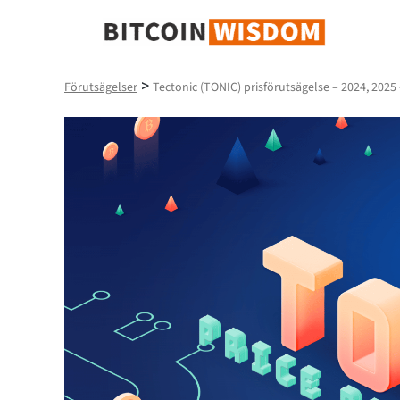
Bitcoin Wisdom
>
Förutsägelser
Tectonic (TONIC) prisförutsägelse – 2024, 2025