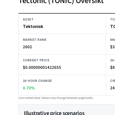
Tectonic (TONIC) Översikt
ASSET
TI
Tektonisk
T
MARKET RANK
MA
2602
$
3
CURRENT PRICE
24
$
0.00000001422655
$
8
24-HOUR CHANGE
CI
0.70%
24
Live market data. Values may change between page loads.
Illustrative price scenarios