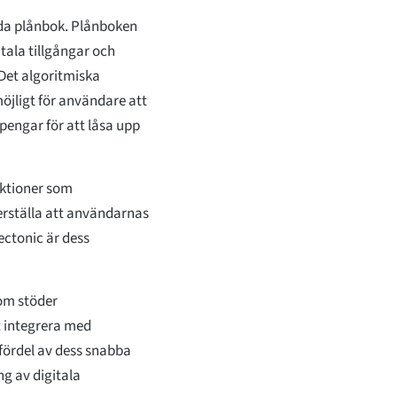
gda plånbok. Plånboken
itala tillgångar och
 Det algoritmiska
jligt för användare att
 pengar för att låsa upp
ktioner som
kerställa att användarnas
ectonic är dess
om stöder
t integrera med
 fördel av dess snabba
ng av digitala