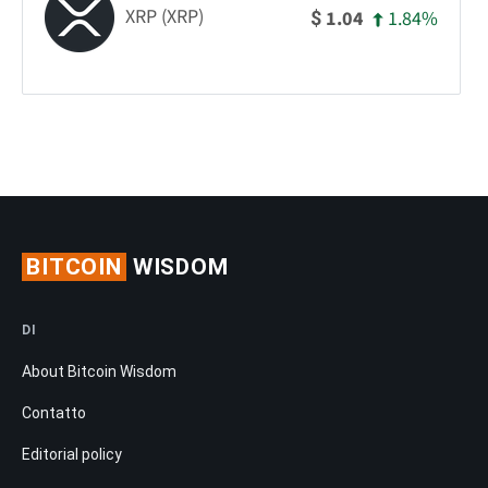
XRP (XRP)
1.84%
1.04
$
BITCOIN
WISDOM
DI
About Bitcoin Wisdom
Contatto
Editorial policy