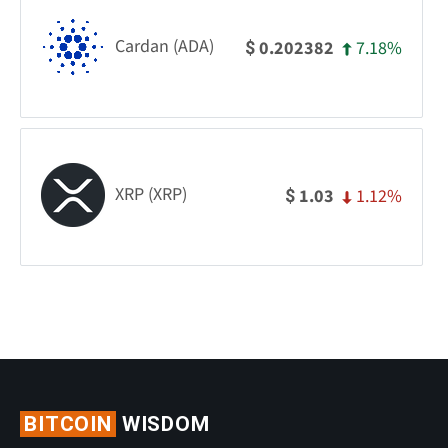
Cardan (ADA)
7.18%
0.202382
$
XRP (XRP)
1.12%
1.03
$
BITCOIN
WISDOM