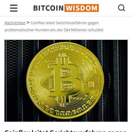
Bitcoin-Weisheit
>
Nachrichten
Coinflex leitet Gerichtsverfahren gegen
problematischen Kunden ein, der $84 Millionen schuldet