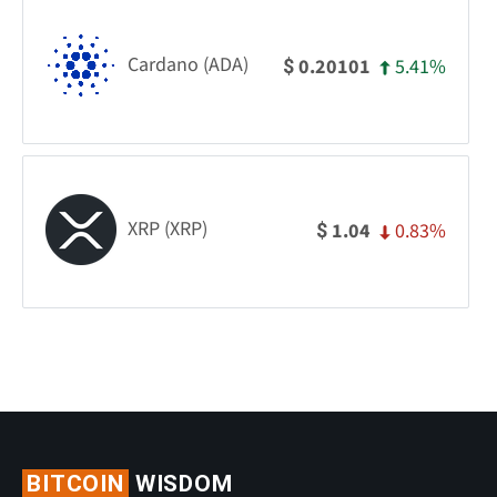
Cardano (ADA)
5.41%
0.20101
$
XRP (XRP)
0.83%
1.04
$
BITCOIN
WISDOM