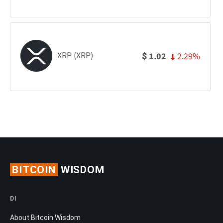
XRP (XRP)
2.29%
1.02
$
BITCOIN
WISDOM
DI
About Bitcoin Wisdom