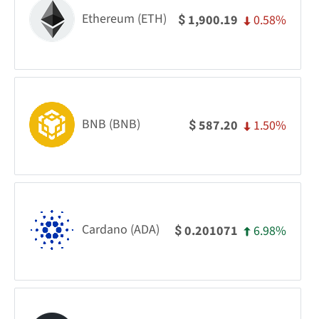
Ethereum (ETH)
0.58%
1,900.19
$
BNB (BNB)
1.50%
587.20
$
Cardano (ADA)
6.98%
0.201071
$