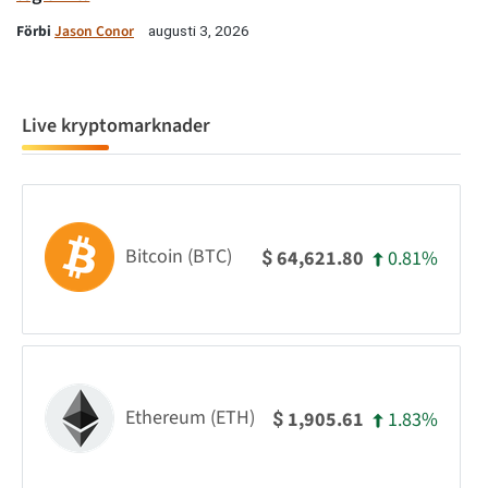
Förbi
Jason Conor
augusti 3, 2026
Live kryptomarknader
Bitcoin (BTC)
0.81%
64,621.80
$
Ethereum (ETH)
1.83%
1,905.61
$