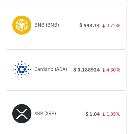
BNB (BNB)
0.72%
593.74
$
Cardano (ADA)
4.30%
0.188924
$
XRP (XRP)
1.95%
1.04
$