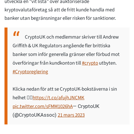
utveckla en "vit lista" över auktoriserade
kryptovalutaföretag så att de fritt kunde handla med
banker utan begränsningar eller risken för sanktioner.
CryptoUK och medlemmar skriver till Andrew
Griffith & UK Regulators angående fler brittiska
banker som inför generella gränser eller förbud mot
överföringar från kundkonton till
#crypto
utbyten.
#Cryptoreglering
Klicka nedan för att se CryptoUK-bokstäverna i sin
helhet 👇🏽
https://t.co/afujhJNCMK
pic.twitter.com/sFMM1026hA
— CryptoUK
21 mars 2023
(@CryptoUKAssoc)