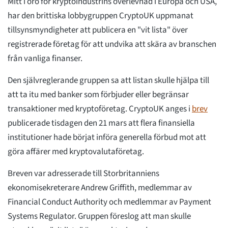
Mitt i oro för kryptoindustrins överlevnad i Europa och USA,
har den brittiska lobbygruppen CryptoUK uppmanat
tillsynsmyndigheter att publicera en "vit lista" över
registrerade företag för att undvika att skära av branschen
från vanliga finanser.
Den självreglerande gruppen sa att listan skulle hjälpa till
att ta itu med banker som förbjuder eller begränsar
transaktioner med kryptoföretag. CryptoUK anges i
brev
publicerade tisdagen den 21 mars att flera finansiella
institutioner hade börjat införa generella förbud mot att
göra affärer med kryptovalutaföretag.
Breven var adresserade till Storbritanniens
ekonomisekreterare Andrew Griffith, medlemmar av
Financial Conduct Authority och medlemmar av Payment
Systems Regulator. Gruppen föreslog att man skulle