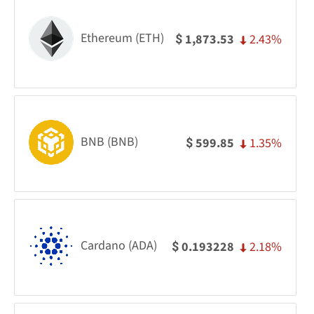
Ethereum (ETH)
2.43%
1,873.53
$
BNB (BNB)
1.35%
599.85
$
Cardano (ADA)
2.18%
0.193228
$