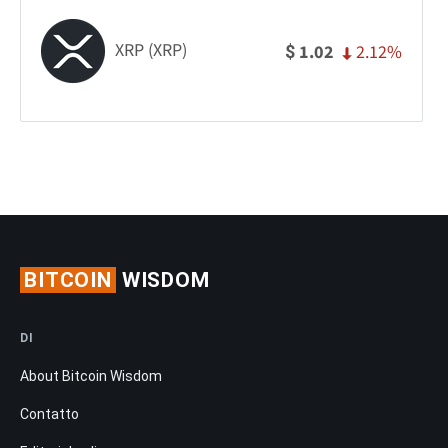
XRP (XRP)
2.12%
1.02
$
BITCOIN
WISDOM
DI
About Bitcoin Wisdom
Contatto