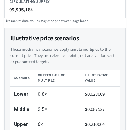
CIRCULATING SUPPLY
99,995,164
Live market data. Values may change between page loads.
Illustrative price scenarios
These mechanical scenarios apply simple multiples to the
current price. They are reference points, not analyst forecasts
or guaranteed targets.
CURRENT-PRICE
ILLUSTRATIVE
SCENARIO
MULTIPLE
VALUE
$
0.028009
Lower
0.8×
$
0.087527
Middle
2.5×
$
0.210064
Upper
6×