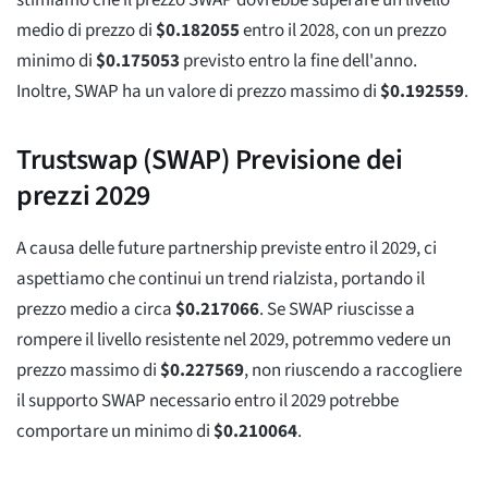
stimiamo che il prezzo SWAP dovrebbe superare un livello
medio di prezzo di
$
0.182055
entro il 2028, con un prezzo
minimo di
$
0.175053
previsto entro la fine dell'anno.
Inoltre, SWAP ha un valore di prezzo massimo di
$
0.192559
.
Trustswap (SWAP) Previsione dei
prezzi 2029
A causa delle future partnership previste entro il 2029, ci
aspettiamo che continui un trend rialzista, portando il
prezzo medio a circa
$
0.217066
. Se SWAP riuscisse a
rompere il livello resistente nel 2029, potremmo vedere un
prezzo massimo di
$
0.227569
, non riuscendo a raccogliere
il supporto SWAP necessario entro il 2029 potrebbe
comportare un minimo di
$
0.210064
.