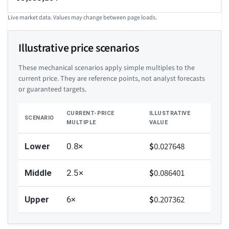
Live market data. Values may change between page loads.
Illustrative price scenarios
These mechanical scenarios apply simple multiples to the
current price. They are reference points, not analyst forecasts
or guaranteed targets.
CURRENT-PRICE
ILLUSTRATIVE
SCENARIO
MULTIPLE
VALUE
$
0.027648
Lower
0.8×
$
0.086401
Middle
2.5×
$
0.207362
Upper
6×