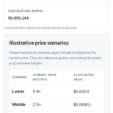
CIRCULATING SUPPLY
99,995,164
Live market data. Values may change between page loads.
Illustrative price scenarios
These mechanical scenarios apply simple multiples to the
current price. They are reference points, not analyst forecasts
or guaranteed targets.
CURRENT-PRICE
ILLUSTRATIVE
SCENARIO
MULTIPLE
VALUE
$
0.02874
Lower
0.8×
$
0.089811
Middle
2.5×