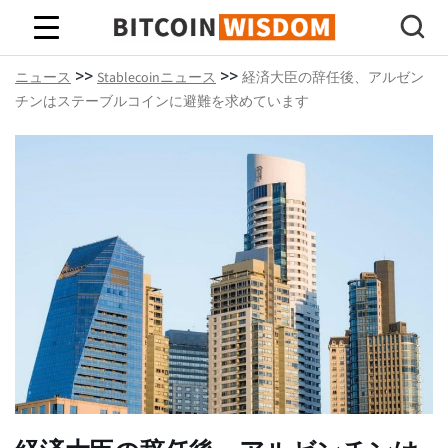
ビットコインの知恵
>>
>>
ニュース
Stablecoinニュース
経済大臣の辞任後、アルゼン
チンはステーブルコインに避難を求めています