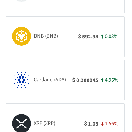
BNB (BNB)
0.03%
592.94
$
Cardano (ADA)
4.96%
0.200045
$
XRP (XRP)
1.56%
1.03
$