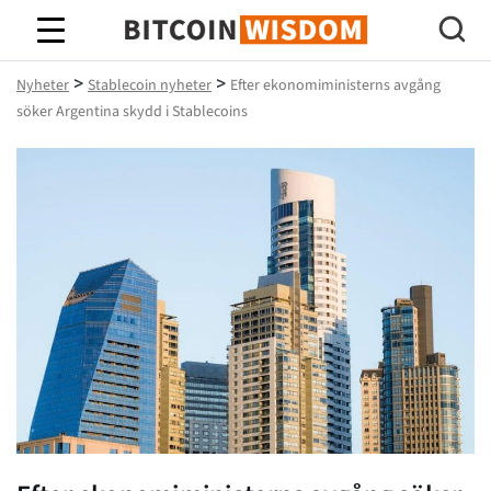
Bitcoin Wisdom
>
>
Nyheter
Stablecoin nyheter
Efter ekonomiministerns avgång
söker Argentina skydd i Stablecoins