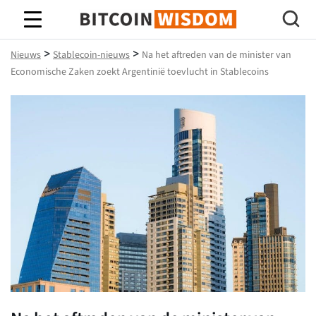
Bitcoin-wijsheid
>
>
Nieuws
Stablecoin-nieuws
Na het aftreden van de minister van
Economische Zaken zoekt Argentinië toevlucht in Stablecoins