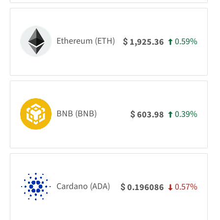
Ethereum (ETH)
0.59%
1,925.36
$
BNB (BNB)
0.39%
603.98
$
Cardano (ADA)
0.57%
0.196086
$