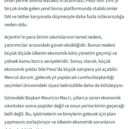
onun yerine Silvina Batakis'in atanması, Peso'nun 15%'yi
birçok önde gelen yerel borsa platformunda stabilcoinler
DAI ve tether karşısında düşmesiyle daha fazla istikrarsızlığa
neden oldu.
Arjantin'in para birimi sıkıntılarının temel nedeni,
yatırımcılar arasındaki güven eksikliğidir. Bunun nedeni
büyük ölçüde ülkenin ekonomik kötü yönetim geçmişi ve
yüksek kamu borcu seviyeleridir. Sonuç olarak, küçük
ekonomik şoklar bile Peso'da büyük satışlara yol açabilir.
Mevcut durum, gelecek yıl yapılacak cumhurbaşkanlığı
seçimleri öncesindeki siyasi belirsizlikle daha da kötüleşiyor.
Görevdeki Başkan Mauricio Macri, yıllarca süren ekonomik
sıkıntıdan sonra popüler değil ve onun yerine kimin geçeceği
belli değil. Bu, işletmelerin ve bireylerin gelecek için plan
yapmasını zorlaştırıyor ve ülkenin ekonomik sorunlarını