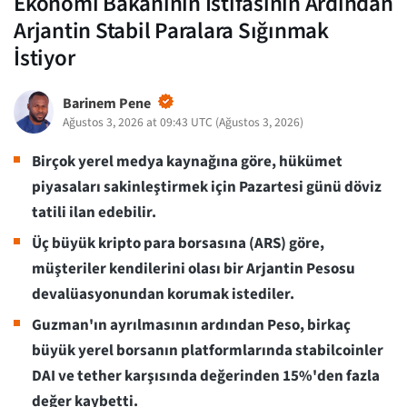
Ekonomi Bakanının İstifasının Ardından
Arjantin Stabil Paralara Sığınmak
İstiyor
Barinem Pene
Ağustos 3, 2026 at 09:43 UTC
(
Ağustos 3, 2026
)
Birçok yerel medya kaynağına göre, hükümet
piyasaları sakinleştirmek için Pazartesi günü döviz
tatili ilan edebilir.
Üç büyük kripto para borsasına (ARS) göre,
müşteriler kendilerini olası bir Arjantin Pesosu
devalüasyonundan korumak istediler.
Guzman'ın ayrılmasının ardından Peso, birkaç
büyük yerel borsanın platformlarında stabilcoinler
DAI ve tether karşısında değerinden 15%'den fazla
değer kaybetti.