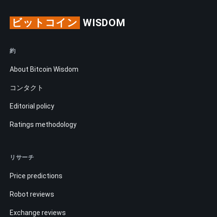
ビットコイン
WISDOM
約
About Bitcoin Wisdom
コンタクト
Editorial policy
Ratings methodology
リサーチ
Price predictions
Robot reviews
Exchange reviews