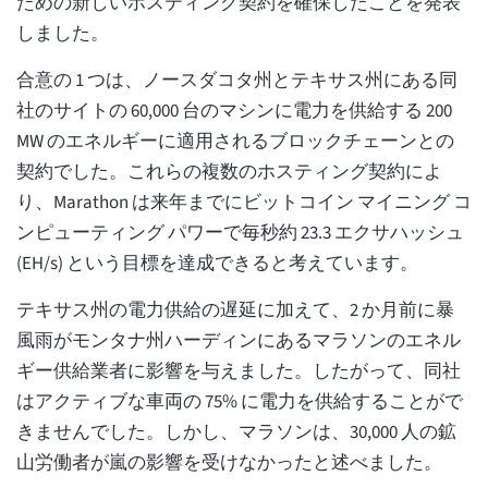
ための新しいホスティング契約を確保したことを発表
しました。
合意の 1 つは、ノースダコタ州とテキサス州にある同
社のサイトの 60,000 台のマシンに電力を供給する 200
MW のエネルギーに適用されるブロックチェーンとの
契約でした。これらの複数のホスティング契約によ
り、Marathon は来年までにビットコイン マイニング コ
ンピューティング パワーで毎秒約 23.3 エクサハッシュ
(EH/s) という目標を達成できると考えています。
テキサス州の電力供給の遅延に加えて、2 か月前に暴
風雨がモンタナ州ハーディンにあるマラソンのエネル
ギー供給業者に影響を与えました。したがって、同社
はアクティブな車両の 75% に電力を供給することがで
きませんでした。しかし、マラソンは、30,000 人の鉱
山労働者が嵐の影響を受けなかったと述べました。