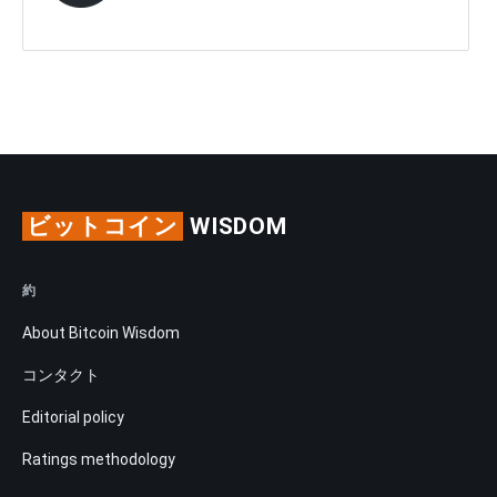
ビットコイン
WISDOM
約
About Bitcoin Wisdom
コンタクト
Editorial policy
Ratings methodology