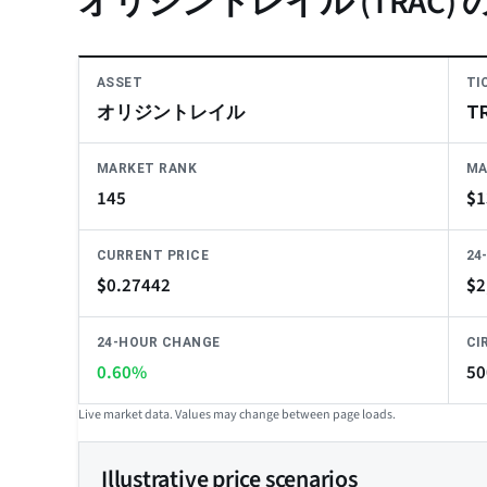
オリジントレイル (TRAC) 
ASSET
TI
オリジントレイル
T
MARKET RANK
MA
145
$
1
CURRENT PRICE
24
$
0.27442
$
2
24-HOUR CHANGE
CI
0.60%
50
Live market data. Values may change between page loads.
Illustrative price scenarios