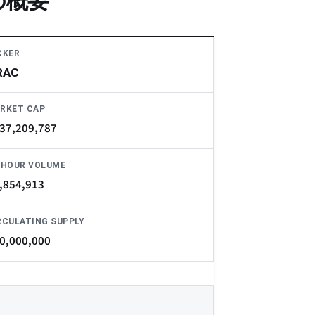
の概要
CKER
RAC
RKET CAP
37,209,787
-HOUR VOLUME
,854,913
RCULATING SUPPLY
0,000,000