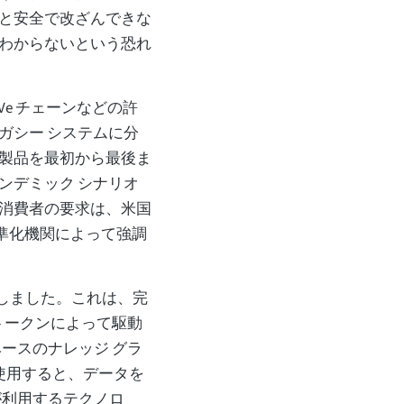
と安全で改ざんできな
わからないという恐れ
r、Ve チェーンなどの許
レガシー システムに分
製品を最初から最後ま
ンデミック シナリオ
消費者の要求は、米国
び標準化機関によって強調
を作成しました。これは、完
 トークンによって駆動
 ベースのナレッジ グラ
を使用すると、データを
n が利用するテクノロ