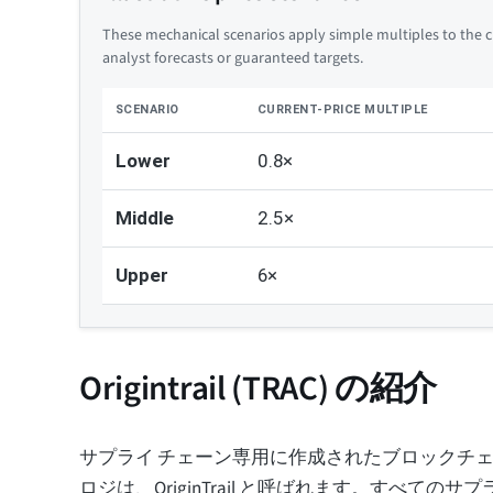
These mechanical scenarios apply simple multiples to the cu
analyst forecasts or guaranteed targets.
SCENARIO
CURRENT-PRICE MULTIPLE
Lower
0.8×
Middle
2.5×
Upper
6×
Origintrail (TRAC) の紹介
サプライ チェーン専用に作成されたブロックチェ
ロジは、OriginTrail と呼ばれます。すべてのサ