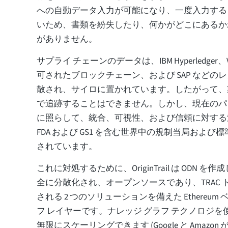
への自動データ入力が可能になり、一度入力する
いため、書類を紛失したり、何かがどこにあるか
がありません。
サプライ チェーンのデータは、IBM Hyperledge
可されたブロックチェーン、および SAP などの
散され、サイロに置かれています。したがって、
で追跡することはできません。しかし、現在のパ
に照らして、統合、可視性、および信頼に対する
FDA および GS1 を含む世界中の規制当局およ
されています。
これに対処するために、OriginTrail は ODN 
全に分散化され、オープンソースであり、TRAC
される 2 つのソリューションを備えた Ethereum
フ レイヤーです。ナレッジ グラフ テクノロジ
無限にスケーリングできます (Google と Amazo