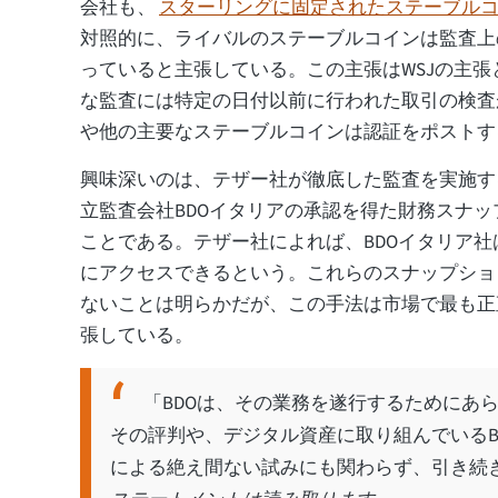
会社も、
スターリングに固定されたステーブル
対照的に、ライバルのステーブルコインは監査上
っていると主張している。この主張はWSJの主
な監査には特定の日付以前に行われた取引の検査
や他の主要なステーブルコインは認証をポストす
興味深いのは、テザー社が徹底した監査を実施す
立監査会社BDOイタリアの承認を得た財務スナ
ことである。テザー社によれば、BDOイタリア
にアクセスできるという。これらのスナップショ
ないことは明らかだが、この手法は市場で最も正
張している。
「BDOは、その業務を遂行するためにあ
その評判や、デジタル資産に取り組んでいるB
による絶え間ない試みにも関わらず、引き続