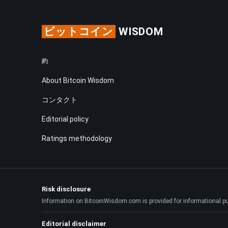
ビットコイン
WISDOM
約
About Bitcoin Wisdom
コンタクト
Editorial policy
Ratings methodology
Risk disclosure
Information on BitcoinWisdom.com is provided for informational purpo
Editorial disclaimer