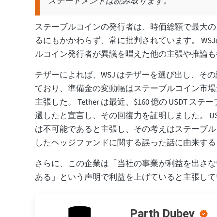
ステートメントは読み取ります。
ステーブルコインの発行者は、時価総額で最大の
るにもかかわらず、常に批判されています。 WS
ルコイン発行者が異議を唱えた他の主張や推論も
テザーによれば、WSJ はテザーを選び出し、そ
ており、準備金の変動幅はステーブルコイン市場
主張した。 Tether は最近、$160 億の USDT
還したと宣言し、その回復力を証明しました。 US
は不可能であると主張し、その考えはステーブル
したヘッジファンドに関する誤った話に由来する
さらに、この企業は「当社の事業が利益を出さな
ある」という声明で利益を上げていると主張して
Parth Dubey