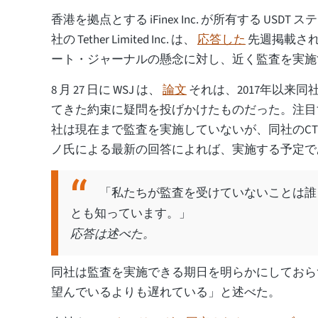
香港を拠点とする iFinex Inc. が所有する USD
社の Tether Limited Inc. は、
応答した
先週掲載さ
ート・ジャーナルの懸念に対し、近く監査を実施
8 月 27 日に WSJ は、
論文
それは、2017年以来
てきた約束に疑問を投げかけたものだった。注目
社は現在まで監査を実施していないが、同社のC
ノ氏による最新の回答によれば、実施する予定で
「私たちが監査を受けていないことは誰
とも知っています。」
応答は述べた。
同社は監査を実施できる期日を明らかにしておら
望んでいるよりも遅れている」と述べた。