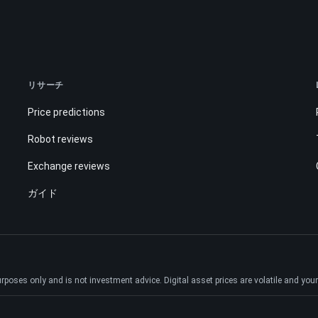
リサーチ
Price predictions
Robot reviews
Exchange reviews
ガイド
ses only and is not investment advice. Digital asset prices are volatile and your e