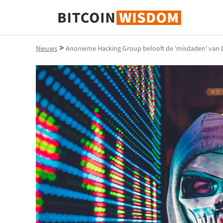
Bitcoin-wijsheid
>
Nieuws
Anonieme Hacking Group belooft de 'misdaden' van D