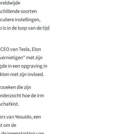
ereldwijde
schillende soorten
uliere instellingen,
s in de loop van de tijd
n CEO van Tesla, Elon
vernietigen" met zijn
gde in een opgraving in
ten met zijn invloed.
zoeken die zijn
onderzocht hoe de irm
schatkist.
rs van Yeouido, een
ht om de
 de ineenstorting van