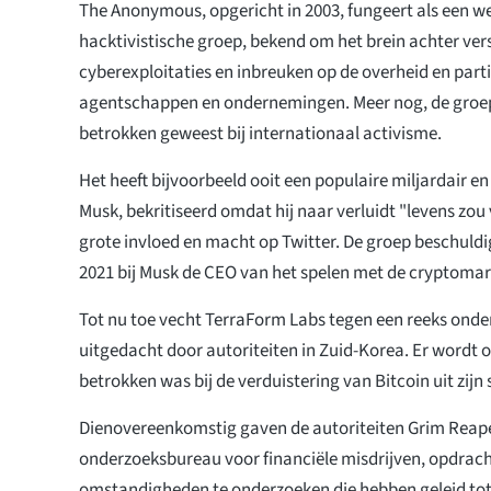
The Anonymous, opgericht in 2003, fungeert als een w
hacktivistische groep, bekend om het brein achter ver
cyberexploitaties en inbreuken op de overheid en partic
agentschappen en ondernemingen. Meer nog, de groep i
betrokken geweest bij internationaal activisme.
Het heeft bijvoorbeeld ooit een populaire miljardair e
Musk, bekritiseerd omdat hij naar verluidt "levens zou 
grote invloed en macht op Twitter. De groep beschuldi
2021 bij Musk de CEO van het spelen met de cryptomark
Tot nu toe vecht TerraForm Labs tegen een reeks onder
uitgedacht door autoriteiten in Zuid-Korea. Er wordt 
betrokken was bij de verduistering van Bitcoin uit zijn 
Dienovereenkomstig gaven de autoriteiten Grim Reape
onderzoeksbureau voor financiële misdrijven, opdrac
omstandigheden te onderzoeken die hebben geleid tot