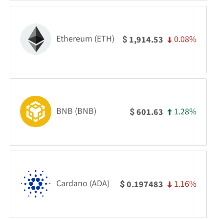
Ethereum (ETH)
0.08%
1,914.53
$
BNB (BNB)
1.28%
601.63
$
Cardano (ADA)
1.16%
0.197483
$