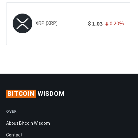
XRP (XRP)
0.20%
1.03
$
BITCOIN
WISDOM
OVER
About Bitcoin Wisdom
Contact