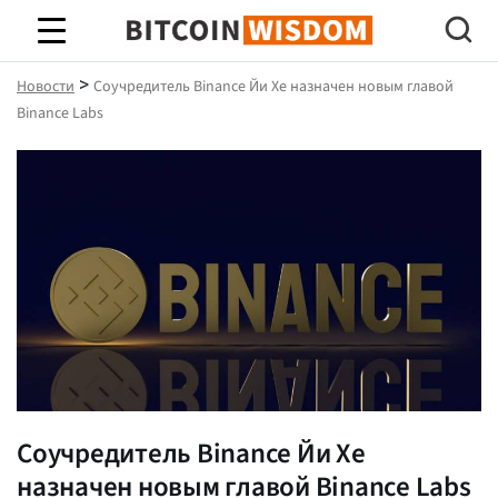
Биткойн Мудрость
>
Новости
Соучредитель Binance Йи Хе назначен новым главой
Binance Labs
Соучредитель Binance Йи Хе
назначен новым главой Binance Labs