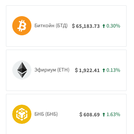
Биткойн (БТД)
0.30%
65,183.73
$
Эфириум (ETH)
0.13%
1,922.41
$
БНБ (БНБ)
1.63%
608.69
$