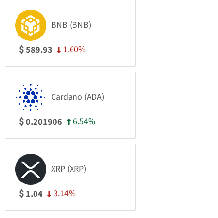
BNB (BNB)
1.60%
589.93
$
Cardano (ADA)
6.54%
0.201906
$
XRP (XRP)
3.14%
1.04
$