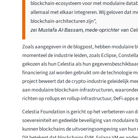
blockchain-ecosysteem voor met modulaire datab
allemaal met elkaar integreren. Wij geloven dat 
blockchain-architecturen zijn”,
zei Mustafa Al-Bassam, mede-oprichter van Cel
Zoals aangegeven in de blogpost, hebben modulaire b
momenteel de industrie leiden, zoals Eclipse, Constel
gekozen als hun Celestia als hun gegevensbeschikbaa
financiering zal worden gebruikt om de technologie m
project beweert dat de crypto-industrie geleidelijk m
aan modulaire blockchain-infrastructuren, waaronder 
richten op rollups en rollup-infrastructuur, DeFi-apps 
Celestia Foundation is gericht op het verbeteren van 
soevereiniteit en gedeelde beveiliging van modulaire
kunnen blockchains de uitvoeringsomgeving van hun e
Dit betekent dat blockchains EVM, Solana VM en and