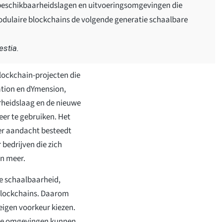
eschikbaarheidslagen en uitvoeringsomgevingen die
modulaire blockchains de volgende generatie schaalbare
estia.
lockchain-projecten die
lation en dYmension,
rheidslaag en de nieuwe
eer te gebruiken. Het
eer aandacht besteedt
bedrijven die zich
en meer.
de schaalbaarheid,
 blockchains. Daarom
igen voorkeur kiezen.
ere omgevingen kunnen