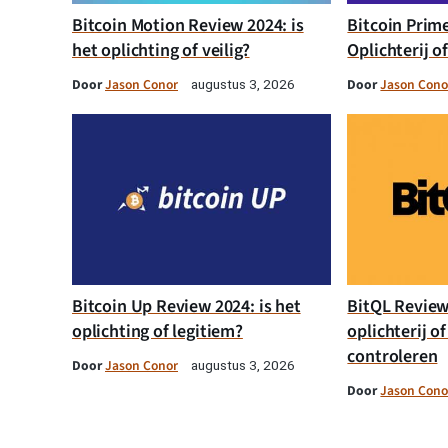
Bitcoin Motion Review 2024: is
Bitcoin Prim
het oplichting of veilig?
Oplichterij o
Door
Jason Conor
Door
Jason Cono
augustus 3, 2026
Bitcoin Up Review 2024: is het
BitQL Review 
oplichting of legitiem?
oplichterij of
controleren
Door
Jason Conor
augustus 3, 2026
Door
Jason Cono