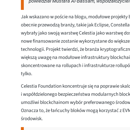
powiedział Mustafa Al-Bassam, współzałożyciel 
Jak wskazano w poście na blogu, modułowe projekty b
obecnie przewodzą branży, takie jak Eclipse, Constella
wybrały jako swoją warstwę Celestia jako warstwę do
nowe finansowanie zostanie wykorzystane do większ
technologii. Projekt twierdzi, że branża kryptografic
większą uwagę na modułowe infrastruktury blockchai
skoncentrowane na rollupach i infrastrukturze rollupów
tylko.
Celestia Foundation koncentruje się na poprawie ska
i współdzielonego bezpieczeństwa modularnych bloc
umożliwi blockchainom wybór preferowanego środo
Oznacza to, że łańcuchy bloków mogą korzystać z EVM
środowisk.