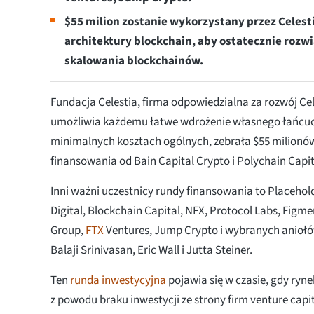
$55 milion zostanie wykorzystany przez Celes
architektury blockchain, aby ostatecznie rozw
skalowania blockchainów.
Fundacja Celestia, firma odpowiedzialna za rozwój Cel
umożliwia każdemu łatwe wdrożenie własnego łańcu
minimalnych kosztach ogólnych, zebrała $55 milionó
finansowania od Bain Capital Crypto i Polychain Capit
Inni ważni uczestnicy rundy finansowania to Placehold
Digital, Blockchain Capital, NFX, Protocol Labs, Figm
Group,
FTX
Ventures, Jump Crypto i wybranych aniołó
Balaji Srinivasan, Eric Wall i Jutta Steiner.
Ten
runda inwestycyjna
pojawia się w czasie, gdy ryne
z powodu braku inwestycji ze strony firm venture capi