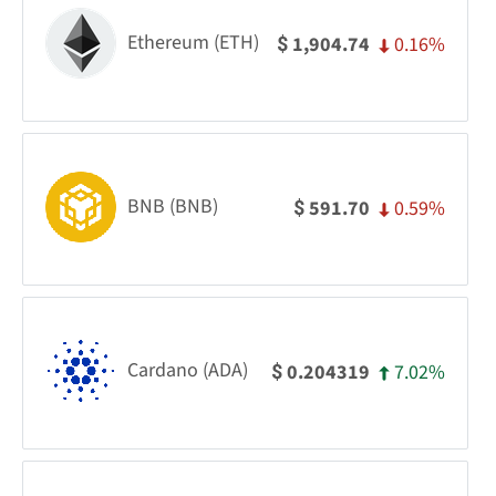
Ethereum (ETH)
0.16%
1,904.74
$
BNB (BNB)
0.59%
591.70
$
Cardano (ADA)
7.02%
0.204319
$