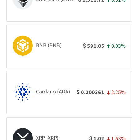
BNB (BNB)
0.03%
591.05
$
Cardano (ADA)
2.25%
0.200361
$
XRP (XRP)
1.63%
1.02
$