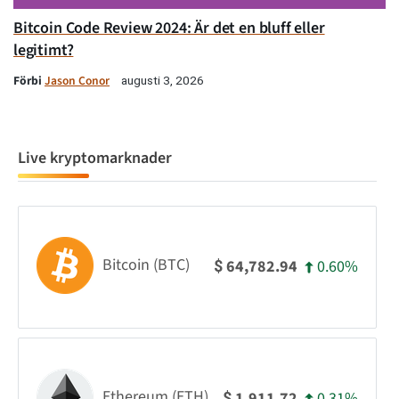
Bitcoin Code Review 2024: Är det en bluff eller
legitimt?
Förbi
Jason Conor
augusti 3, 2026
Live kryptomarknader
Bitcoin (BTC)
0.60%
64,782.94
$
Ethereum (ETH)
0.31%
1,911.72
$