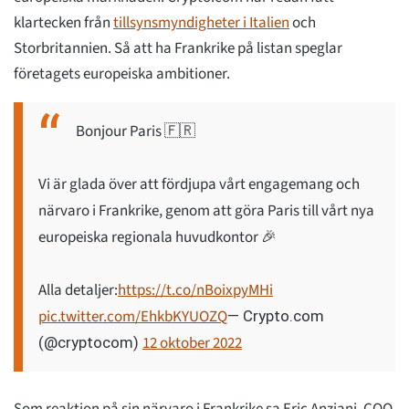
klartecken från
tillsynsmyndigheter i Italien
och
Storbritannien. Så att ha Frankrike på listan speglar
företagets europeiska ambitioner.
Bonjour Paris 🇫🇷
Vi är glada över att fördjupa vårt engagemang och
närvaro i Frankrike, genom att göra Paris till vårt nya
europeiska regionala huvudkontor 🎉
Alla detaljer:
https://t.co/nBoixpyMHi
pic.twitter.com/EhkbKYUOZQ
— Crypto.com
12 oktober 2022
(@cryptocom)
Som reaktion på sin närvaro i Frankrike sa Eric Anziani, COO