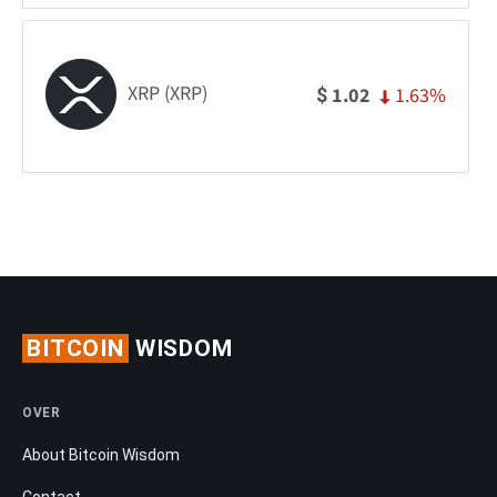
XRP (XRP)
1.63%
1.02
$
BITCOIN
WISDOM
OVER
About Bitcoin Wisdom
Contact