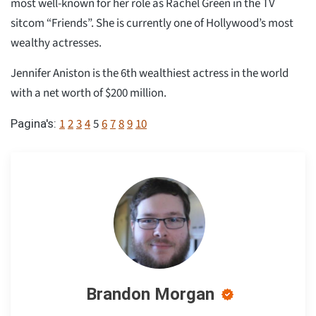
most well-known for her role as Rachel Green in the TV
sitcom “Friends”. She is currently one of Hollywood’s most
wealthy actresses.
Jennifer Aniston is the 6th wealthiest actress in the world
with a net worth of $200 million.
1
2
3
4
5
6
7
8
9
10
Pagina's:
Brandon Morgan