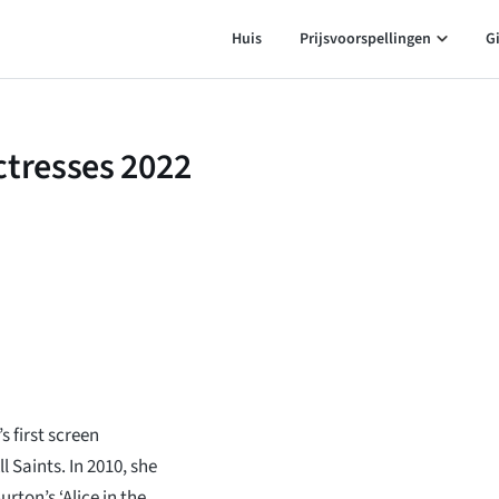
Huis
Prijsvoorspellingen
G
ctresses 2022
 first screen
 Saints. In 2010, she
rton’s ‘Alice in the