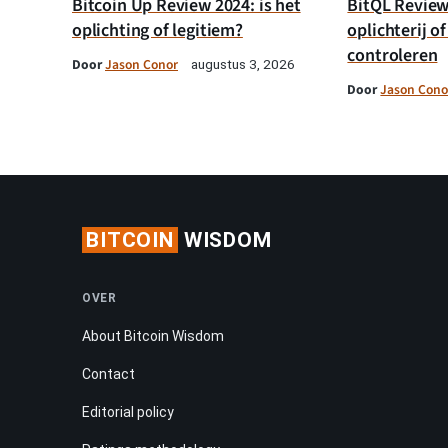
Bitcoin Up Review 2024: is het
BitQL Review 
oplichting of legitiem?
oplichterij of
controleren
Door
Jason Conor
augustus 3, 2026
Door
Jason Cono
BITCOIN
WISDOM
OVER
About Bitcoin Wisdom
Contact
Editorial policy