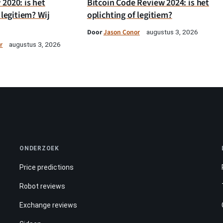
2020: is het
Bitcoin Code Review 2024: is het
 legitiem? Wij
oplichting of legitiem?
Door
Jason Conor
augustus 3, 2026
r
augustus 3, 2026
ONDERZOEK
Price predictions
Robot reviews
Exchange reviews