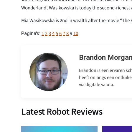
Wonderland’. Wasikowska is today the second-richest a
Mia Wasikowska is 2nd in wealth after the movie “The
1
2
3
4
5
6
7
8
9
10
Pagina's:
Brandon Morga
Brandon is een ervaren sch
heeft onlangs een ontluike
via digitale valuta.
Latest Robot Reviews