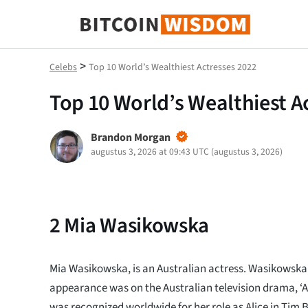
Bitcoin-wijsheid
>
Celebs
Top 10 World’s Wealthiest Actresses 2022
Top 10 World’s Wealthiest A
Brandon Morgan
augustus 3, 2026 at 09:43 UTC
(
augustus 3, 2026
)
2
Mia Wasikowska
Mia Wasikowska, is an Australian actress. Wasikowska’s
appearance was on the Australian television drama, ‘All
was recognized worldwide for her role as Alice in Tim Bu