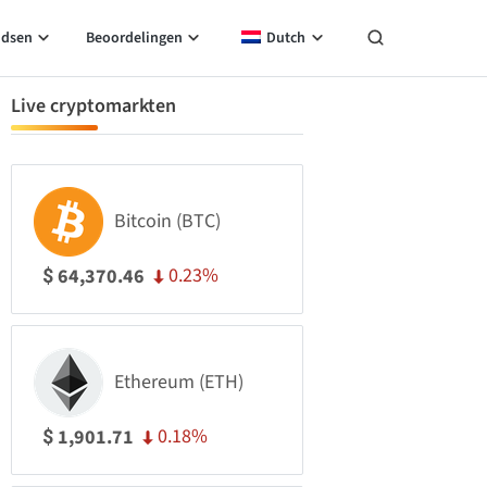
idsen
Beoordelingen
Dutch
Live cryptomarkten
Bitcoin (BTC)
0.23%
64,370.46
$
Ethereum (ETH)
0.18%
1,901.71
$