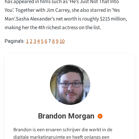
has appeared in films such as ‘He’s Just Not That Into
You’. Together with Jim Carrey, she also starred in ‘Yes
Man’.Sasha Alexander’s net worth is roughly $215 million,
making her the 4th richest actress on the list.
1
2
3
4
5
6
7
8
9
10
Pagina's:
Brandon Morgan
Brandon is een ervaren schrijver die werkt in de
digitale marketingruimte en heeft onlangs een